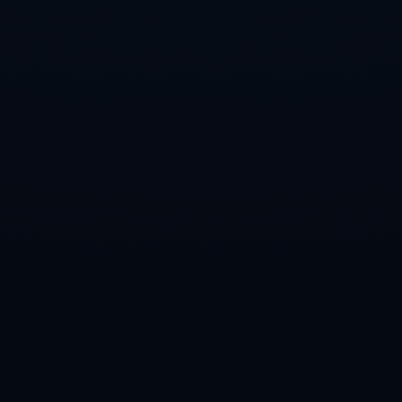
长为球队的中坚力量。阿隆索总是能在关键时刻调动他们的潜力，
不仅提升了他们的技术水平，还增强了他们的比赛心理素质。
**4. 展望未来**
对于阿隆索和整支球队而言，第100场比赛不仅象征着一段旅程的回
顾，也标志着新的征程的开始。药厂的球迷期待在这场特殊的比赛
中，看到球队再次用激情和胜利来回馈他们的支持。阿隆索作为一
名**年轻的教练**，他注定不会止步于此。他所展现的*领导力*和*
创新思维*，必将在更大的舞台上绽放光彩。
阿隆索的执教征程已经创造了不少辉煌时刻，而第100场比赛无疑是
他职业生涯中一个重要的里程碑。面对这样的时刻，他的目标不仅
是获得胜利，更是继续书写属于他的传奇篇章。
上一篇：冰球——世锦赛：中国男子冰球队首战告捷