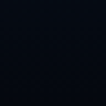
过不断的磨合与努力，在联赛中取得更加出色的成绩。
上一篇：官方：西班牙国脚阿约塞-佩雷斯加盟黄潜，双方签约四年
下一篇：冰球——世锦赛：中国男子冰球队首战告捷