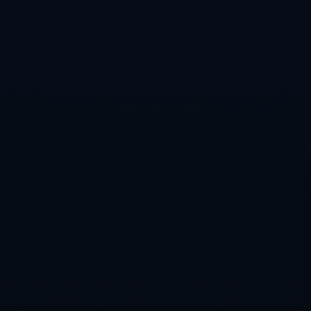
中，哈弗茨的直接参与得分并不能只看作是数字那么简单。通过分
析**传球成功率**、关键传球次数和射门转化率等多维度数据，我
们不难看出他的进攻效率和全能型表现。例如，在面对传统劲旅切
尔西的比赛中，他不仅打破僵局，还多次制造威胁，为队友创造出
绝佳的得分机会，这显示出他在**高压环境**下仍能保持出色的表
现。
### 团队合作与未来展望
虽然哈弗茨的个人表现十分亮眼，但他所取得的成就离不开整个团
队的支持与**默契配合**。在阿森纳，团队合作和团队精神得到充
分体现，各个位置的球员都在为共同的胜利而拼搏。这种团队氛围
不但增强了球员之间的信任，也为未来的比赛打下了坚实的基础。
总体而言，阿森纳通过战略调整和引入像哈弗茨这样的年轻才俊，
展现出他们对未来的深远布局。随着赛季的深入，相信他们能够通