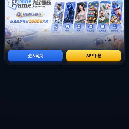
几场比赛中频频利用对手防线空当取得进球的曼城，可以发现其成
功之处在于快速转换与明确的战术执行。
**借鉴实例：如何在领先时扩大优势**
在对阵强者时，细节决定成败。我们能够从像拜仁和利物浦这样的
顶级队伍中学习，他们往往能够在1-0后依靠持续施压和创造机会扩
大比分。在这些球队中，前锋与中场的协调性是他们战术成功的基
石。**保持高强度的压迫**和**灵活多变的进攻方式**，使得他们
领先后的比赛更加游刃有余。这种策略不仅打乱了对手的节奏，也
在心理上施加了更大压力。