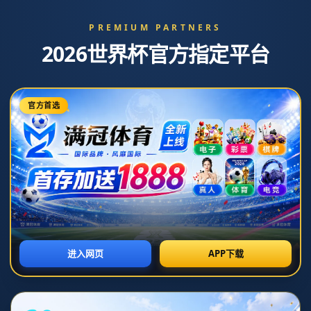
罗泽：1-0领先后我们应该更有自信，我们没能
利用马竞的空当
2026-07-07T01:29:08+08:00