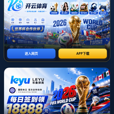
**罗泽谈1-0领先的困扰：如何在激烈对抗中提高信心**
在激烈的足球比赛中，比分的领先并不总能带来胜利的保障。正如
罗泽所言，1-0的领先需要的不仅仅是战术上的巩固，更需要建立在
球员信心上的稳固。这篇文章将深入探讨如何在1-0领先的情况下提
高球队自信，并利用对手防线的空当，从而确保比赛的最终胜利。
**领先后的自信：心理建设的重要性**
在足球比赛中取得1-0领先无疑是一个良好的开端。然而，这也可能
成为球队的心理障碍。许多时候，球队在领先后变得过于保守，使
对手有机会反击。心理学研究表明，**信心是成功的关键因素**。
因此，在比赛中，球队必须不断巩固自己的优势，保持攻击的态
势。心理策略包括赛前的心理培训和赛中的积极互动，帮助球员在
领先后保持对比赛的主导权。