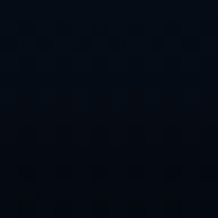
从赞助商的角度而言，一个具有潜力和高人气的球员，能带来的影
响是不可估量的。正如此前西班牙豪门俱乐部的一次成功签约，通
过一个年轻球员的全球粉丝效应，俱乐部在短短几年内收入增加了
近20%。
### 聚焦未来
随着**Here we go**的确定，科莫与尼科-帕斯的签约成为了转会市
场上的又一焦点。这不仅是一笔足球运作的成果，也是一场关于未
来的投资。科莫将在新的赛季中如何利用好这个年轻天才，将会成
为球迷和专家们关注的焦点。
无疑，帕斯的到来将为科莫注入新的活力，让我们拭目以待，这位
年轻中场会在意大利赛场上书写怎样的传奇故事。