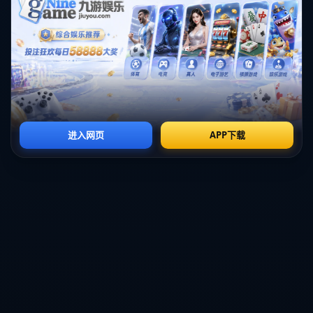
力，还注重其潜在的发展空间和团队合作精神。而**尼科-帕斯**正
是他们计划中的重要一环。
回顾科莫近年来的转会史，他们引进的年轻球员中，有不少已经在
球队中成为不可或缺的力量。例如，意大利本土球员罗伯托
（Roberto），在加盟球队后，通过几场关键比赛的出色表现，迅速
赢得了球迷和教练组的认可。他的成功案例证明了**科莫在年轻球
员培养上的眼光**和策略。
### 从商业角度看签约的重要性
足球转会不仅仅是关于球场上的表现，它还涉及到巨大的商业利
益。**尼科-帕斯**的加盟，可能为科莫带来新的商业契机。首先，
帕斯的国际影响力和未来潜力将吸引更多的赞助商关注，增加球队
的商业收入。此外，他的人气有助于拓展球队的国际市场，增加球
队的全球知名度。