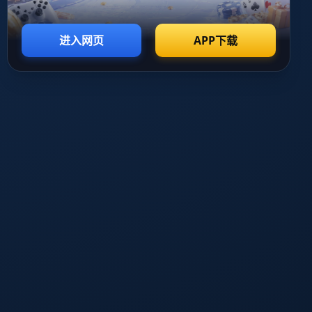
很遥远
家队前锋卢卡库**来说，找回曾经为国家队效力时的满腔热情，