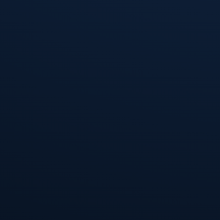
**卢卡库的职业生涯与比利时队**成就有目共睹。从早年的表
都会开始反思自己的热情和初衷。
近年来，**足球的舞台**经历了剧变，卢卡库也不例外。他面
*。他近期表示，希望能找回在**比利时队比赛时的激情**，这