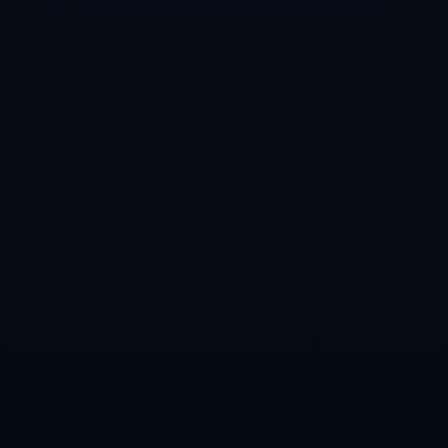
手重围，扳平比分的决胜球，不仅点燃了全场观众的热情，也激励了队友。
的洗礼和比赛使命的高峰。尽管目前距离下一届世界杯还有很长的时间，
重塑息息相关。卢卡库的目标明确，那就是通过找回为比利时队踢球的热