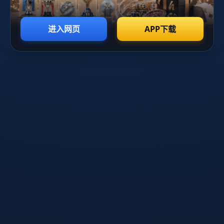
库：我想能找回为比利时队踢球的热情，但世界杯还
2026-07-07T01:29:08+08:00
伏不仅仅限于身体状态，更关乎心理状态和内心热情。对于**比利时国
新聚焦的一个重要动力源。