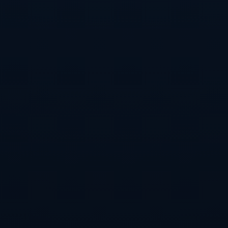
程。卢卡库正努力从之前的比赛经历中汲取力量。反思以往的比赛，他认