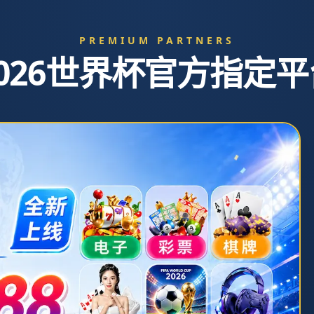
公司简介
产品中心
公司新闻
联系我们