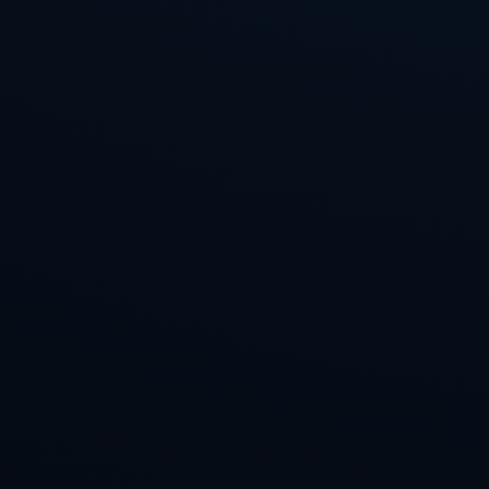
球，为队友创造了良好的得分机会。
这些传球并非仅仅是战术的一部分，而是克雷桑对比赛形势的深刻
一名球员。
### 案例分析：克雷桑的比赛影响力
在本场比赛中，可以清晰地看到，克雷桑的表现如何直接塑造了比
次具有威胁性的射门。这次进攻虽然没有转化为进球，但却有效
这样的案例表明，克雷桑在比赛中不仅仅是一名优秀的射手，他的
的结果。