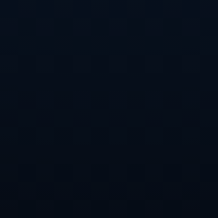
理解和应变能力的体现。他出色的传球视野让对方后防线一度陷入**混
赛的走向。比如，在下半场的一次进攻中，克雷桑在中场巧妙地控制住球
地瓦解了对手的防线，使对方不得不改变战术进行针对性防守。
综合能力和全局观使他成为团队不可或缺的一部分。他的表现证明了在一