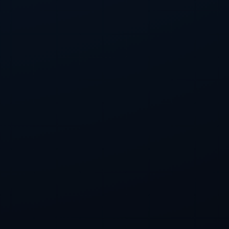
乱和恐慌**，这样高水准的临场表现也让他成为对方难以防范的
权后，一个**长传精准地**找到快速插上的队友，最终形成一
场高水平竞技比赛中，**每一次关键触球**都有可能改变比赛