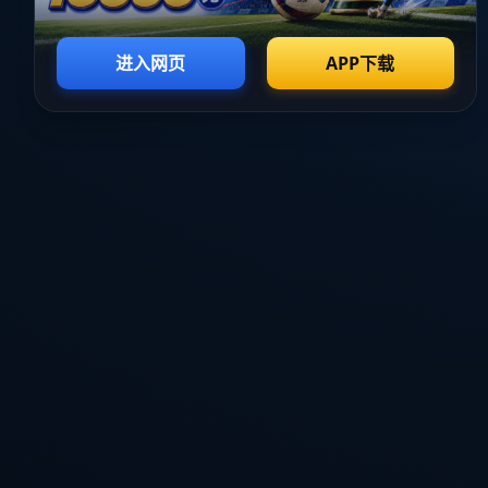
**克雷桑vs天津津门虎全场数据：2进球，2次关键传球**
在激烈的足球比赛中，个人表现往往能够对比赛结果产生深远影响
来，我们将深入分析这场比赛中的**关键数据**，探讨克雷桑如
### 克雷桑的双重威胁
比赛中，克雷桑凭借其出色的运动能力和**精准的判断力**，成
的表现让他在球队中显得尤为重要，并且为他赢得了球迷及教练
克雷桑的进球并非孤立事件，而是他长期努力和技术沉淀的结果。
更在于他如何在球场上调动整支球队的士气和节奏。
### 关键传球的艺术
除了进球，克雷桑的两次**关键传球**同样令人印象深刻。在