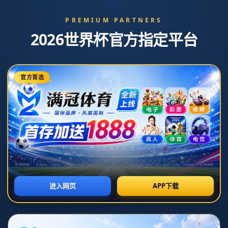
记者：帕夫洛维奇因轻伤而没有首发出战波黑
2026-07-07T01:29:08+08:00
**帕夫洛维奇因轻伤未能首发出战波黑：比赛的变数与影响**