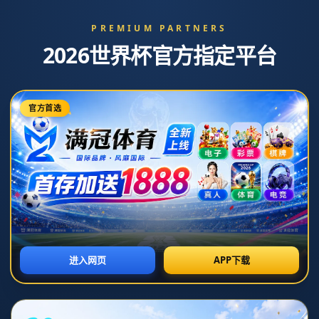
里弗斯：哈登更易被针对 他得分多时进攻停滞
2026-07-07T01:29:08+08:00
在NBA的赛场上，明星球员的表现往往成为焦点。詹姆斯·哈登，作