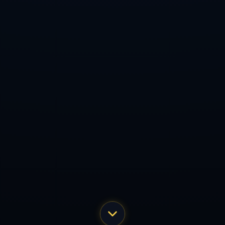
样化的打法，球队可以有效地降低对哈登一个人的依赖，提高整体
的进攻效率。
哈登的得分能力毋庸置疑，但均衡的战术安排才是保障球队胜利的
长久之道。通过合理制定和执行战术，球队才能在高强度的联赛中
保持竞争力，不断向总冠军的目标迈进。
上一篇：意甲：尤文图斯与体育米兰互交白卷
下一篇：图赫尔：很抱歉我拿的是德国护照，但执教英格兰让我自
豪
Copyright 2024
6686体育(中国)官方网站-最专业体育游戏娱乐平台
All Rights by
6686