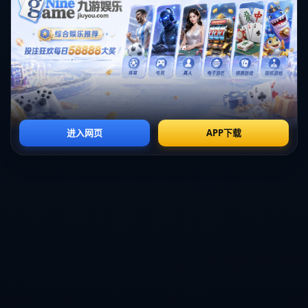
### 提升团队表现的建议
为了克服这种局限性，球队需要在战术上做出调整。首先是提升球
的流动性，**让更多球员参与到进攻中来，增加内外结合的战术变
化**。其次是增强哈登与队友间的默契，让他成为撕破防线的催化
剂而非单一的终结者。在面对夹击时，快速的球传导可以有效瓦解
对手的防线，同时也能创造出更为开阔的得分机会。最终，通过多