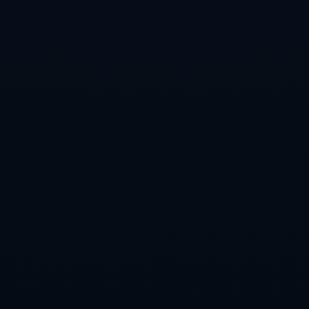
素。作为一名职业球员，他总是以*团队利益*为重，时刻专注于比
赛。他表示，自己始终保持不断学习的态度，希望将所学知识通过
比赛回馈给球队。
**成功的潜在影响与期待**
雷尼尔的加入不仅仅是一个个人的胜利，更是格拉纳达俱乐部整体