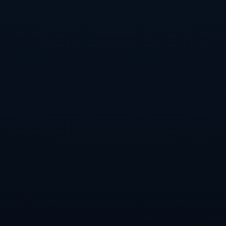
能够在前锋线上贡献力量。他的**全能属性**使球队在战术打法上
有了更大的灵活性。加之他在皇马期间的磨练，雷尼尔已经具备出
任关键角色的所有条件。
同时，雷尼尔的职业态度和团队合作精神也是影响他成功的关键因