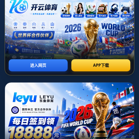
**重磅签约：雷尼尔将为格拉纳达带来快乐与成功**
在足球世界里，每一个新签约都可能成为改变球队走势的关键一
步。而对于西甲球队格拉纳达来说，他们近日做出的一个决定无疑
让人振奋不已：签下前皇马球星雷尼尔。格拉纳达总监对此表示，
雷尼尔是俱乐部的“完美签约”，他将为球队带来前所未有的快乐与活
力。这位年轻才俊为何能获得如此高的评价？他的到来又会给球队
带来怎样的变化？本文将深入探讨。