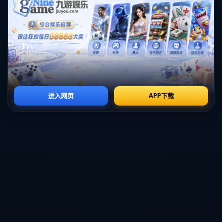
异彩，吸引了皇家社会的注意。自从加盟西甲，萨迪克以**敏锐的
门前嗅觉和优异的射门技巧**赢得了众多球迷的喜爱。这样的表现
为他赢得了转会市场上的关注度，也让热那亚看到了他在意大利赛
场再创佳绩的潜力。
**皇家社会的立场**
对于皇家社会而言，萨迪克是球队近年来崛起的重要功臣之一。然
而足球俱乐部的发展往往需要在保持阵容核心与培养新星之间寻找
平衡。当热那亚开出了令俱乐部满意的报价时，放手萨迪克也许会
成为可能。**但这一决定需谨慎作出，因为萨迪克的离开可能会对
球队的进攻体系产生深远影响**。
**热那亚的需求与萨迪克的契合**
热那亚目前面临的挑战是如何提升进攻端的输出。在过去的赛季
中，他们的进攻表现平平，亟需引进能够改变比赛局势的球员。萨