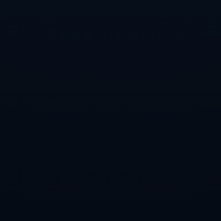
迪克正是热那亚所需的那种能够在关键时刻改写比分的前锋。他的
到来可能会成为球队**赛季转折点的关键因素**，不仅填补锋线空
缺，还有助于提高球队的整体进攻效率。
**相似案例的启示**
类似的引援策略已有成功先例。比如，当年尤文图斯引进葡萄牙前
锋克里斯蒂亚诺·罗纳尔多，不仅丰富了锋线选择，还带动了其他年
轻球员的成长。此外，那不勒斯引入马特奥·波利塔诺后，球队整体
活力大增。这些都表明一个契合的前锋能在一定程度上带来立竿见
影的效果，而萨迪克有潜力成为这样的“改变者”。
在总和以上内容的探讨中，我们可以看出，热那亚选择萨迪克作为
引援目标并非偶然。这位皇家社会的锋线杀手有望在意甲赛场上再
创辉煌，成为让热那亚球迷心潮澎湃的新希望。