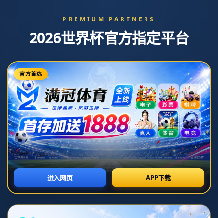
替雷特吉，斯基拉：热那亚有意皇家社会前锋
萨迪克
2026-07-07T01:29:08+08:00