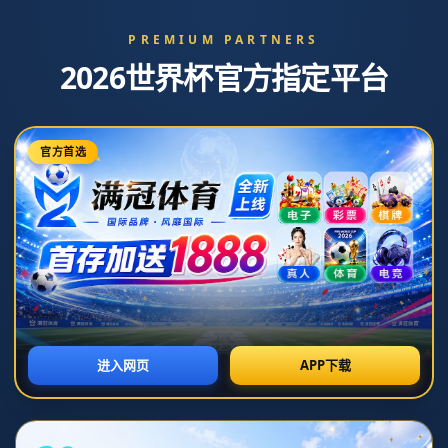
足协认定2例裁判错漏判 郑铮进球判有效应予支
持
2026-07-07T01:29:08+08:00