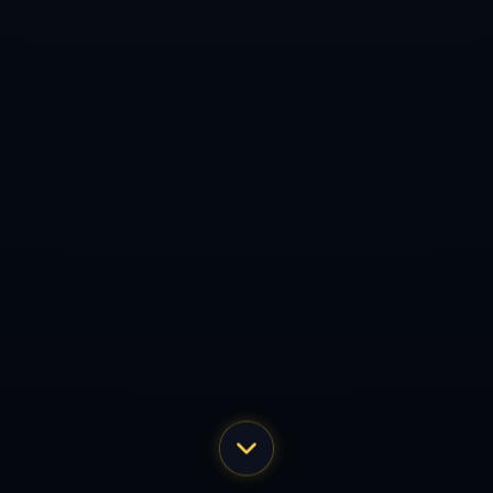
进，才能适应激烈的职业竞争。希望赛事的公正性能够得到更进一
步的保障，同时也期待在未来的比赛中，我们能看到更多令人信服
的判罚，提升观众的观赛体验。
郑铮的进球事件不仅让我们看到了裁判判罚的挑战，更让球迷们对
中国足球的未来充满期待。**裁判的准确判罚与球员的精彩表现，
将共同书写更加辉煌的足球篇章。**
上一篇：塔图姆连中关键三分 凯尔特人力克76人进抢七
下一篇：德甲：莱沃库森以2比0 击败沃尔夫斯堡
Copyright 2024
6686体育(中国)官方网站-最专业体育游戏娱乐平台
All Rights by
6686