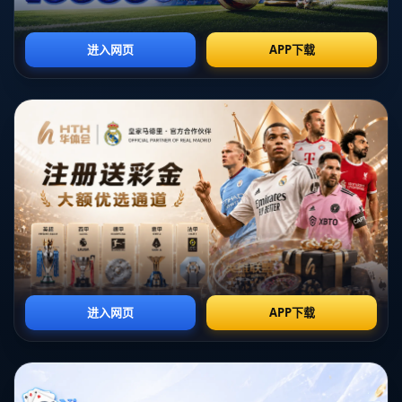
在本次**韩国羽毛球公开赛**中，我国这对夫妻档组合面对的对手
虽然并非世界排名前列，却依然展现出强悍的实力。**比赛一开始
**，我国选手似乎就没有找到最佳状态。在快速的攻防转换中，他
们的默契与对手的默契对比略显不足，未能掌控比赛节奏。尽管奋
力拼搏，但最终还是以微弱的比分差距败北。
**深层次解析失利因素**
要理解这次失利，我们可以从多方面进行分析。一方面，**体能与
状态**可能成为关键因素。在长途飞行与密集赛程的影响下，选手
需要快速调整以适应比赛环境。另一方面，**战术安排与临场发挥
**也是影响比赛结果的重要因素。据业内专家分析，这对组合对比
赛状况的掌控与应变能力有待进一步提升。
**突破与进步的机会**
虽然在本次比赛中暂时受挫，他们的发展潜力不容小觑。过去，很