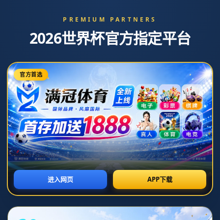
韩国羽毛球公开赛 我国夫妻档混双止步第一圈
2026-07-07T01:29:08+08:00
**韩国羽毛球公开赛：我国夫妻档混双止步第一圈**