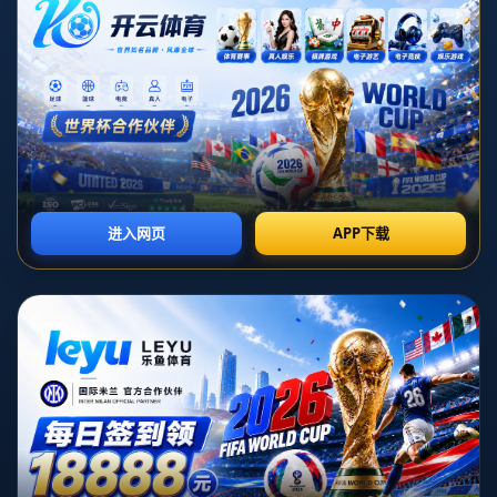
在羽毛球这个令人期待的国际赛事——韩国羽毛球公开赛上，我国
一对备受关注的**夫妻档混双组合**出师不利，止步于**首轮比赛
**。作为国羽的一颗新星，这对夫妻组合在赛场上的表现引发了广
泛关注和讨论。那么，这次早早出局对于他们及整个团队意味着什
么？
**羽毛球在亚洲的特殊地位**
羽毛球作为一种深受亚洲国家喜爱的运动，历年来在韩国公开赛这
样的国际比赛中涌现出无数实力强劲的选手，竞争异常激烈。对于
我国的这对夫妻档组合来说，这是一个证明实力的绝佳平台。过
去，他们凭借优异的成绩吸引了媒体的目光，而此次出局，则令不
少人感到惋惜。
**首轮失利与挑战**