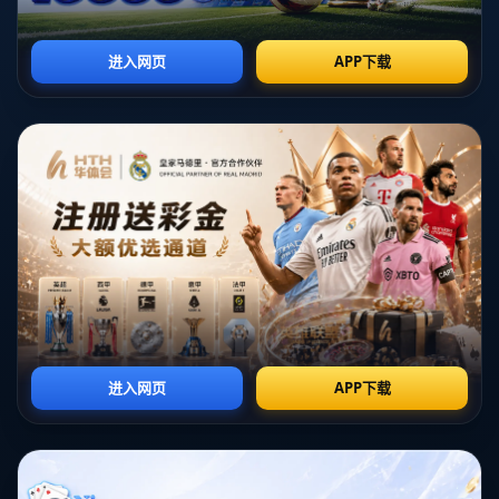
命中**四记三分球**，为球队的胜利铺平了道路。这场赛事不仅展
示了东契奇超凡的个人能力，也凸显了他在关键时刻的领袖魅力。
*作为独行侠的核心球员，东契奇本赛季的表现一直备受关注。*无
论是在进攻端还是在防守端，他都展现出极高的篮球智商与个人技
巧。在与篮网的这场比赛中，东契奇一开始并没有进入最佳状态，
但他很快调整策略，通过灵活的传球与精准的投篮，逐步缩小比分
差距。他不仅仅是得分机器，更是团队的粘合剂，以其全面的能力
带动全队，推动比赛进程。
在比赛还剩最后几分钟时，**篮网一度领先达两位数分数**，眼看
胜利在望。然而，东契奇一记三分之后，迅速调整自己的位置，再
度接连命中三分。在短短的时间里，他用**连续四记三分球的杀手
级表现**，令篮网的防守直接崩溃。这一精彩的表现让达拉斯的球