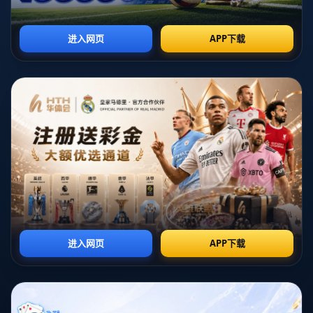
首先，热火队在本赛季的表现不尽如人意，尤其是在控卫位置上，
洛瑞的状态虽然稳健，但他的年龄和伤病隐患已成为球队隐忧。相
比之下，罗齐尔的年轻与活力让热火有能力构建更加快速且富有攻
击性的阵容。年轻的罗齐尔将为迈阿密带来更多的进攻选择和潜
力，进一步完善球队的后场配置。
对于黄蜂来说，这笔交易则是其重塑阵容的重要一步。黄蜂队希望
在未来的几个赛季中通过年轻球员的培养来提升团队实力，而引进
经验丰富的洛瑞，加上首轮签，能够为球队提供稳定的控卫选择，
同时也为年轻球员的成长创造一个良好的榜样和环境。