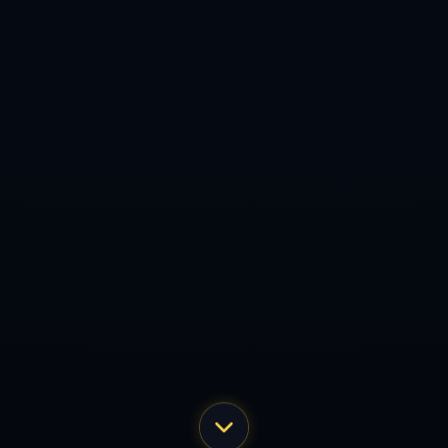
也给洛瑞的退役后的接班人提供了一个明确的过渡期。
3. **市场动态变化**：此交易彰显了NBA球队在调整阵容时大胆而
果断的决策，也给其他球队提供了参考。
总体来看，**热火与黄蜂的这笔交易旨在通过新旧交替，增强双方
的竞争力**。未来的赛季中，这两位球员的表现将是观察球队走向
的关键因素，也将是篮球迷们热议的焦点。
上一篇：鹈鹕有人认为应尽快交易锡安 有人认为他争MVP
下一篇：沃格尔成为太阳新任主帅 双方新合约5年3100万
Copyright 2024
6686体育(中国)官方网站-最专业体育游戏娱乐平台