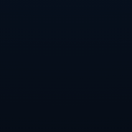
而**泰瑞·罗齐尔**作为一名多面手后卫，在球场的表现更趋于全
面。他不仅能在外线提供持续的火力支持，还具备出色的突破能
力，为队友创造进攻机会。早在他效力波士顿凯尔特人期间，就已