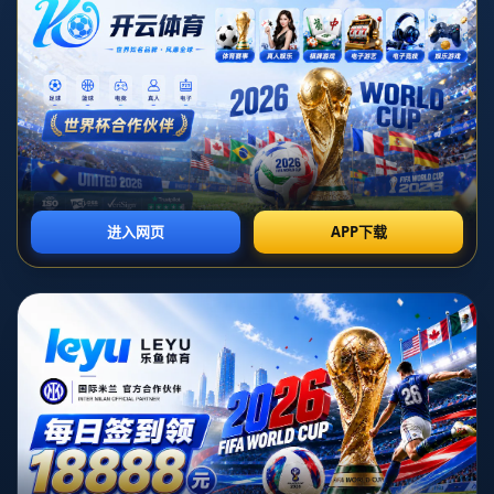
有些人负责防守，而有些人则在两者之间找到完美的平衡。广州队
后卫刘浪舟正是这样一位多才多艺的球员，他在新赛季中的**个人
目标**是力争打进3球。这个数字对一名后卫来说并不简单，但刘浪
舟显然对自己充满了信心和期待。
在专访中，刘浪舟详细地分享了他的**赛季计划和心路历程**。他
说，“每一场比赛既是对手的较量，也是自己的挑战。我希望在稳固
防守的同时，能通过角球、任意球等战术机会有所斩获。”这番话不
仅展示了他对自身能力的自信，也透露出他对足球细节的深入理
解。
那么，是什么让这位后卫敢于设下**进球目标**呢？关键在于他的
综合实力的不断提升和在场上的优异表现。刘浪舟过去在赛事中的
数据表现已然说明了一切。上个赛季，他不仅交出多次成功拦截的