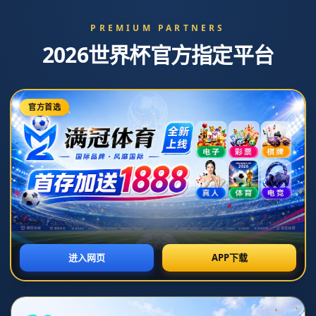
专访广州队后卫刘浪舟：个人赛季目标要进3球
2026-07-07T01:29:08+08:00
在绿茵场上，每个球员都有自己的角色和目标。有些人负责进攻，