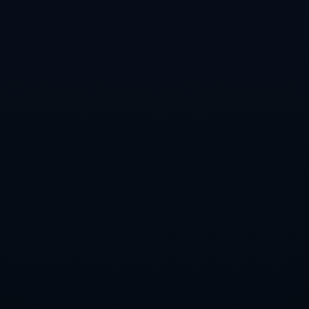
在分析为何刘浪舟能够设立如此目标时，我们还应考虑团队战术的
调整。广州队在新赛季中，将会更加注重全员参与攻防，增强每一
个定位球机会的威慑力。刘浪舟在这样的战术中，将获得更多机会
展示自己的**进攻天赋**。
最后，通过不断的训练和自我突破，加上主教练的信赖与战术安
排，刘浪舟坚信自己的目标并非遥不可及。他所需要的，是在各方