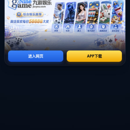
球队中至关重要的一环。**刘浪舟正是因此在队中的存在感愈发显
著**。