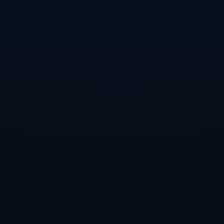
斯·贝尔。曾几何时，贝尔因仓促回归赛场多次导致伤病复发，影响了球