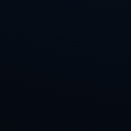
**球员心理因素**
除了身体上的恢复，心理因素在球员康复过程中也扮演着关键角色
态回归赛场。健康的心态和积极的心理暗示能够加速身体的恢复
**综上所述**，虽然费兰-门迪的右胫骨超负荷引起了部分担忧
理支持**，更是对现代体育医学发展的充分体现。足球作为一
待门迪在未来的比赛中通过自己的表现，为皇马带来更多的荣耀