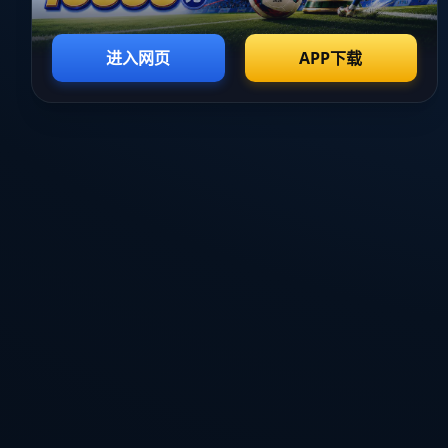
科
在职业足球的世界里，球员的身体状况常常成为焦点，特别是当
此消息，我们深入分析费兰-门迪的最新伤势及其对即将到来的
**费兰-门迪伤情解析**
费兰-门迪近日被诊断为**右胫骨超负荷**。这一伤情听起来
象。这种情况在职业运动员中并不少见，特别是在赛季密集的阶
**科贝电台**作为一家广受信赖的媒体，报道称这位皇马后卫
**适当休息和恢复**
虽然门迪可以出战，但需要注意的是，**适当的休息与康复**
球员，还能持续提升整个球队的竞技水平。