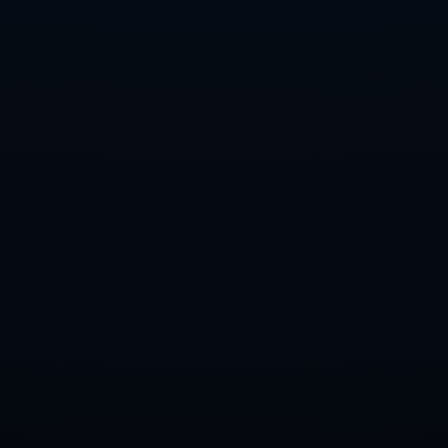
竞踢球
纳