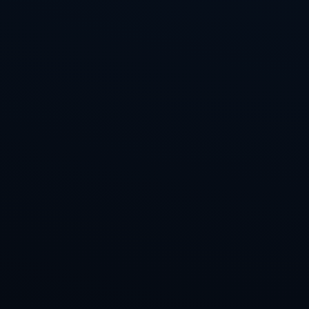
### **案例分析：某球队的底薪球员**
以某球队的一名底薪球员为例，该球员在上个赛季参加了NBA杯，赢
许多经济状况并不宽裕、刚进入联盟的年轻球员来说，无疑是一
### **挑战与机遇并存**
然而，NBA杯的奖金虽然吸引人，但也带来了不同的挑战。**
当整个球队都在争取这笔奖金时，作为个体的球员就要面临更大
综上所述，NBA杯的最后奖金对于双向和底薪球员来说，既是*
依然是每位球员需要面对的重要课题。针对不同的策略和目标，