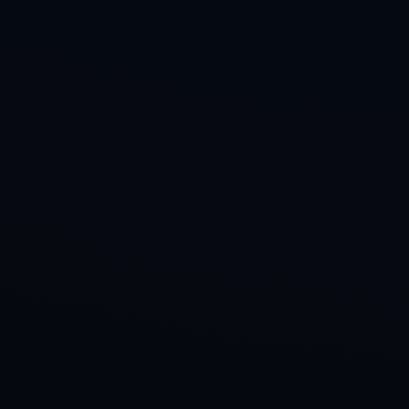
上一篇：科克：教练要我们大家都得跑起来，谁不跑就不能在马
下一篇：莫雷托：保-洛佩斯不想再等瓦伦西亚，并决定选择赫罗