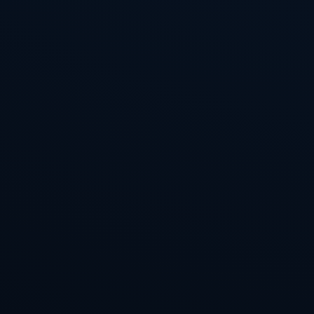
在NBA这样一个竞争异常激烈的职业联赛中，收入的高低常常取
仅关乎球队的荣誉，更为双向合同和底薪球员创造了巨大的经济
首先，我们需要明确什么是双向合同和底薪合同。双向合同允许球员
员来说，**NBA杯的最后奖金几乎可以视作薪资的翻倍**。
### **NBA杯奖金的吸引力**
NBA杯是联盟为提升赛事竞争力而设立的一个重要赛事，虽然奖
位球员将会按照合同类型获得相应的奖金。对于底薪球员，奖金的
例如，如果一个底薪球员在NBA杯赛事中表现亮眼，不但可以