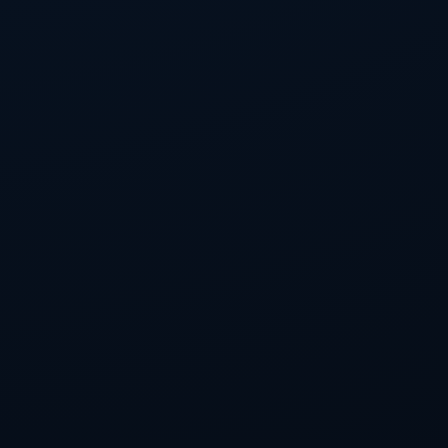
的重要方式。尤其是在NBA杯的激烈竞争中，**最后的奖金不
则是大多数年轻球员和边缘球员所进入联盟的主要方式。对于这些球
对于双向和底薪球员而言，这笔奖金无疑是他们收入的重要补充。
到NBA杯的奖金分配，如若某一支球队赢得赛事，其队伍中的每
们在职业生涯初期获得了相对丰厚的报酬**。
致许多球员在比赛中竭尽全力，力争向上晋升。