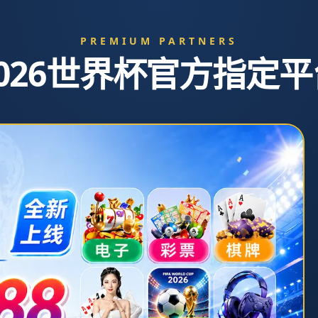
公司简介
产品中心
公司新闻
联系我们