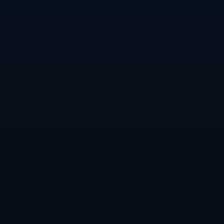
际上，它旨在减少比赛中的冲突，提高比赛的流畅性。然而，对于像米尔
更加深入地理解规则，并调整自己的比赛心理和策略。*对于米尔而言，
规则演练，使球员更快地熟悉新规。
新的执法规范。英超联赛通过与球员沟通，以及在赛季前的培训，让运动
比赛管理提供了一些参考。