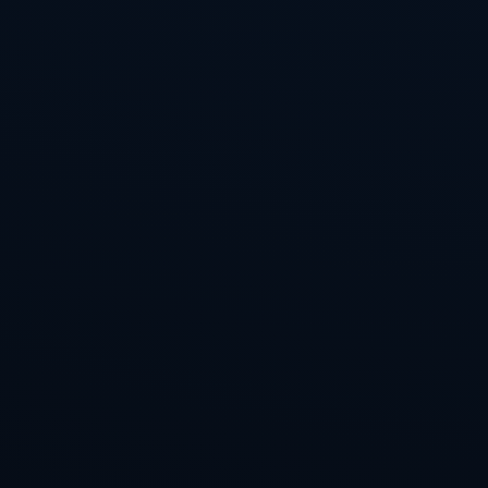
这种裁判执法的新手段，表面上看可能对球员是一种干扰，但实
**适应新规：球员的挑战**
新规则的引入，除了对裁判的要求提高外，也意味着运动员需要
*可以借鉴国外一些成熟联赛的做法，早期通过模拟对抗赛进行
**案例分析：英超联赛的新规实践**
早在此前，英超联赛就已经针对球员与裁判的互动推出了一系列
比赛中的**争议判罚与冲突有所减少**，这无疑为各大联赛的