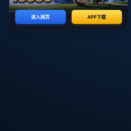
请
**请认真学习新规，米尔向裁判抱怨，被后者掏牌假动作吓走**
在体育竞技的世界里，规则的制定与更新往往是为了提升比赛的公
讨论，背后的原因与一项新的裁判执法规则密不可分。
**主题：适应新规的挑战与机遇**