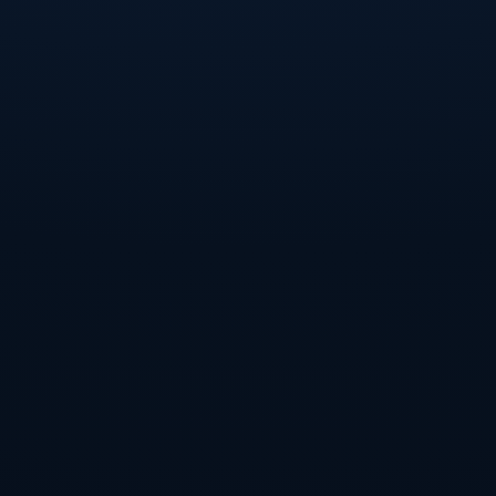
不仅要求裁判在执法过程中更加严格，也要求运动员迅速适应这些变化。
裁判发生了争执。米尔认为裁判的判罚不公，于是上前与之理论。据悉，
够通过假装掏牌对球员进行警告，以此来维护比赛秩序。