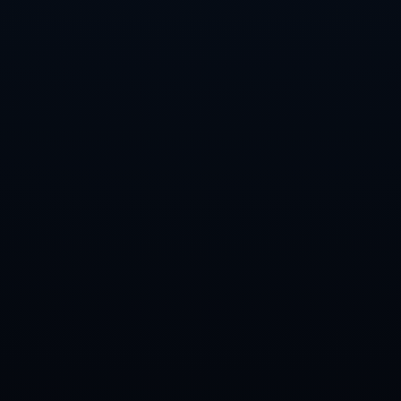
**。这不仅是对球队当前能力的信任，也是对未来发展的期待。在
库里的引领下，勇士将继续朝着更高的目标迈进。这一策略不仅会
对球队的表现产生影响，也会在球迷中引发更多的期待和讨论。
在当前竞争激烈的NBA联盟中，做到“稳中求进”显得尤为重要。勇
士作为一个历史悠久的球队，正在用行动证明——信任和团队协作
是取得成功的基石。随着新赛季的即将来临，勇士将以新姿态迎接
挑战，库里及其队友们也必将再创辉煌。
上一篇：曝莱昂纳德右膝半月板撕裂 两战太阳场均35+
下一篇：楚阿梅尼：很自豪能担任球队队长；法国队的新一代正在
崛起