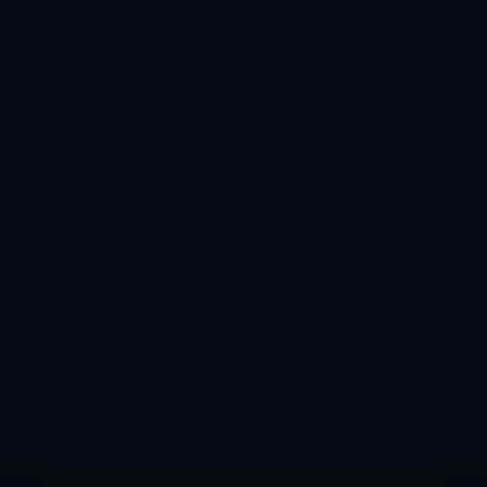
的关注，也能进一步将中国女曲推向国际舞台。从长远来看，这将推动整
续前行的不竭动力。
出