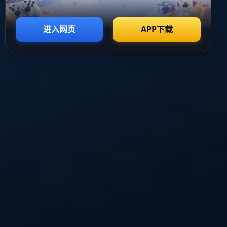
棍球发展
让更多的人关注中国曲棍球的发展，是业内人士一直探讨的话
和体育精神。通过奥运会的直播和转播，越来越多年轻人开始了解
增强了队员的自信，也点燃了国内观众的热情。