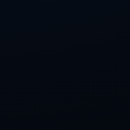
个曲棍球项目在中国的普及与发展，为今后的国际体育竞赛储备更
返回