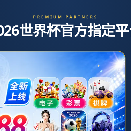
公司简介
产品中心
公司新闻
联系我们