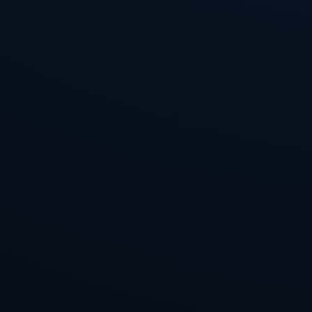
无论是哪个体育项目，人才都是提升竞技水平的基础。近年来，
集训。青少年曲棍球联赛的开发使得那些默默无闻的小选手们得