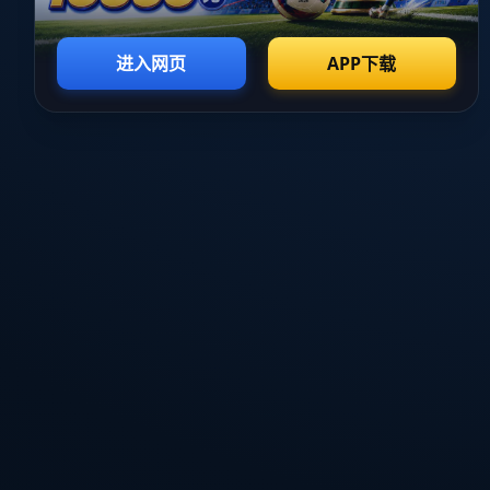
张影：
**以奥运会为契机，中国女曲迎来发展新机遇**
中国女曲一直以来都在体育赛场上默默耕耘，虽然未能享受到足
题。而即将到来的奥运会，为中国女曲提供了一个绝佳的展示平
**突破的关键：大力推广与普及**
曲棍球在中国的推广相对于传统大球项目仍显薄弱。然而，**奥
这项动态十足的运动。此外，政府与媒体合作，通过线上线下活
一位业内专家指出，在东京奥运周期内，中国女曲的表现赢得了不
**人才培养：奠定坚实基础**