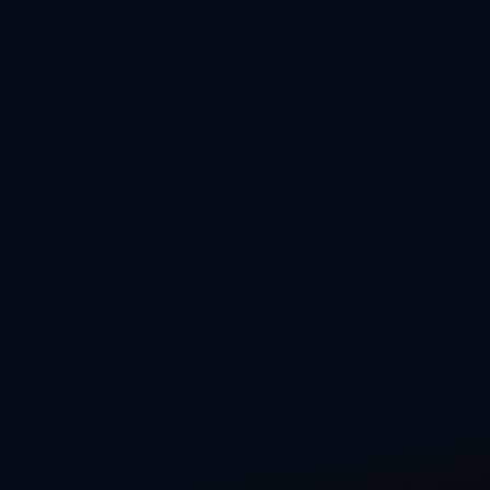
能，更需要在关键时刻保持冷静和镇定。李佳豪的成功并非偶