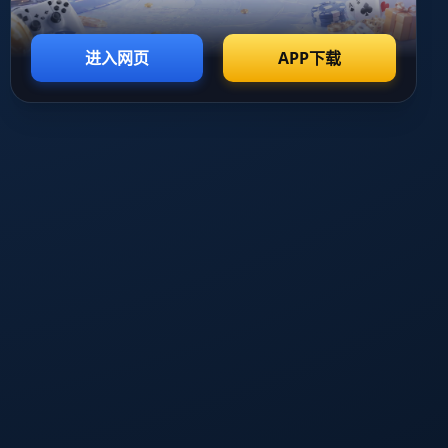
结果令人意外，成为本次公开赛的最大冷门之一。这一结果不仅让羽