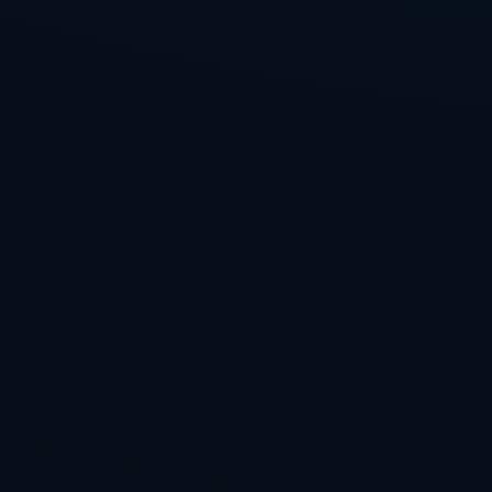
**李佳豪的崛起**
相比之下，李佳豪在这场比赛中表现出了令人难以忽视的修为。作
其在与李梓嘉的对抗中占据了主动。尤其值得一提的是，*李佳