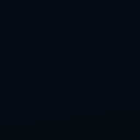
与赛场表现是密不可分的**，扎实的基本功和超凡的临场应变能
选手都在力争上游，挑战和机遇并存的局面将继续激励更多年轻