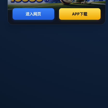
**德国羽毛球公开赛：李梓嘉爆冷败给李佳豪**
在2023年德国羽毛球公开赛上，**李梓嘉**以黑马之势闯入
毛球爱好者们对李佳豪刮目相看，也让人们重新思考李梓嘉的竞