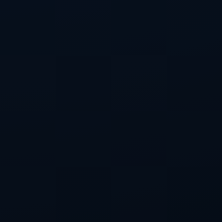
了深刻印象。李佳豪凭借扎实的基本功和灵活的场上应变能力，使
的难题。*