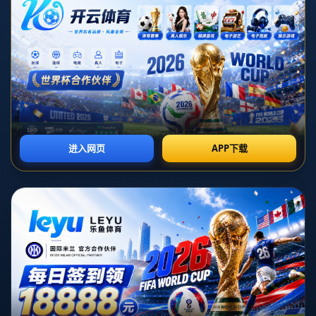
**离开巴萨后，法耶在雷恩的表现引发了广泛关注。**作为一名曾
经在世界顶级俱乐部效力的球员，很多人都好奇他在新环境下的适
应和表现。法耶在巴塞罗那度过了他职业生涯的重要阶段，但转投
法甲球队雷恩，这对于他来说是一个新的开始。一同探讨一下法耶
在雷恩的日子如何。
**法耶的适应之路**
法耶初到雷恩，这家法甲俱乐部给予了他充分的舞台展示自己的才
华。然而，适应新球队的打法和战术习惯是他需要面对的首要挑
战。在这一过程中，法耶展现出了极强的学习和适应能力。他积极
与新队友沟通，快速融入球队的攻防体系，这为他在雷恩的成功奠
定了基础。
**在雷恩的表现与贡献**