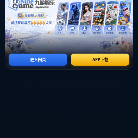
这种情况下，很难忽视近几年来在欧洲五大联赛中频繁变动的职业
球员与俱乐部之间的关系。例如，内马尔曾与巴萨和PSG之间有过多
次合同纠纷,罗纳尔多在尤文图斯的短暂旅程后也回到了曼联。这些
案例无一不揭示*现代足球界中的复杂利益纠葛*。球员和俱乐部的
关系不仅仅关乎场上的表现，更是管理、战术、市场以及个人品牌
等相互交织的结果。
**潜在影响**