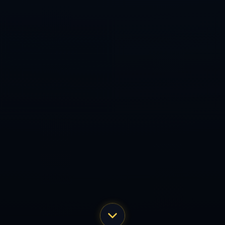
上一篇：文班亚马21分马刺不敌魔术 森林狼大胜独行侠
下一篇：刚刚签约12天就伤了！约罗跖骨骨折预计缺席2个月
Copyright 2024
6686体育(中国)官方网站-最专业体育游戏娱乐平台