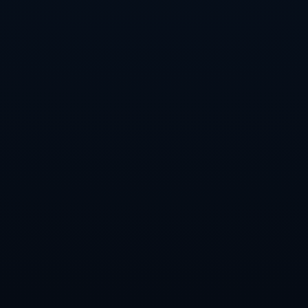
姆斯在2010年至2014年间，带领热火队获得了两次NBA总冠军，并创
力的体现，也是当前热火队整体实力提升的标志。
也回顾了团队历史上的光辉岁月。随着巴特勒的崛起，热火队向联盟发出
巴特勒在这其中扮演着关键角色。通过分析其在场上的表现，我们可以清
励者和领导者。