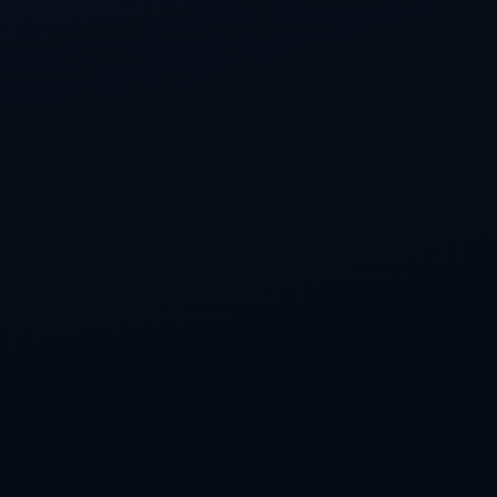
造了多个个人及团队的辉煌记录。而现在，巴特勒成为了队史上第一个
了强烈的信号：他们仍然是总冠军的有力争夺者。
楚地看到，他的多面手特质完全符合热火战术体系的要求。他不