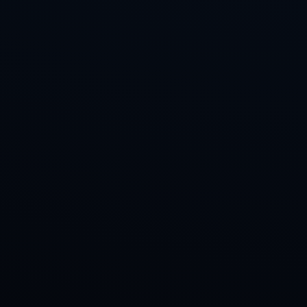
与其他球星相比，巴特勒更加注重团队的整体表现。每当球队需
他的团队意识和比赛智慧。
#### 未来展望
展望未来，巴特勒将继续带领热火队向更高的目标进发。随着新
火球迷的一份厚礼，更是激励年轻球员的榜样。
总之，巴特勒的杰出表现和历史成就，为热火队的未来发展奠定
上一篇：毕包官方：将为获得欧洲杯和奥运奖牌的球员举办庆祝
下一篇：换了个人，巴萨旧将明格萨新赛季西甲在塞尔塔4场贡献