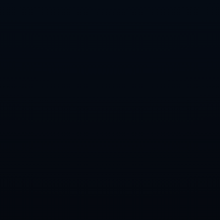
要时，他总能在关键时刻挺身而出。比如，在近期对湖人的比赛中，面对
赛季的深入，球迷们期待他能够继续保持这样的状态，进一步提升个人和
了坚实的基础。随着赛季的推进，他和球队的每一次突破，都会让人更加
仪式
2球3助