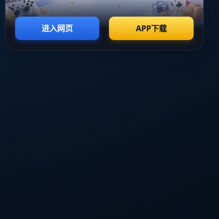
er）又一次创造了历史。他在比赛中以25分、10个篮板和5次助攻
五次完成25+10+5的球员。这一成就不仅引发了球迷的热烈讨论，也