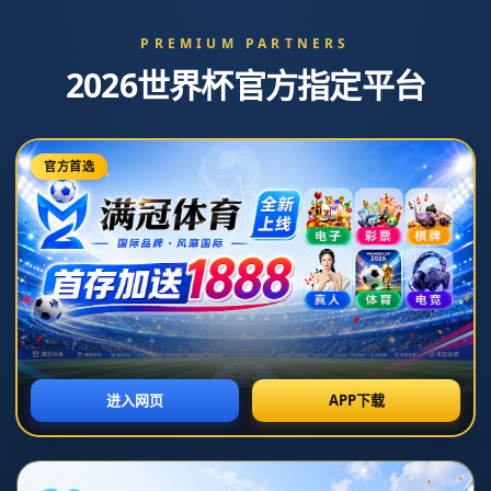
西甲：拉斯帕尔马斯以2比0 制服赫塔费
2026-07-07T01:29:08+08:00
**西甲：拉斯帕尔马斯以2比0制服赫塔费**这一场比赛无疑吸引了