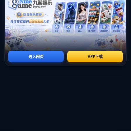
### 辽宁铁人：需反思调整
尽管辽宁铁人近来在李金羽的带领下展现出不错的状态，但这一场
失利给了球队一个清醒的警示。在本场比赛中，辽宁铁人未能有效
破解对手的防线，进攻端显得乏力。李金羽需要重新审视球队在攻
防转换中的执行力，提高球员们在关键时刻的表现。
从比赛中可以看出，球队在中场控制和高位逼抢方面的执行力不
足，导致了广州队能够轻松打通中场，形成针对性的进攻。倘若辽
宁铁人希望在接下来的比赛中重回正轨，他们需要尽快调整战术，
并加强团队协作。