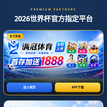
博主：浙江队球员宁方泽、鲍盛鑫试训J3球队
FC今治
2026-07-07T01:29:08+08:00