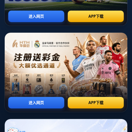
业生涯转折的机会，也引起了球迷和媒体的广泛关注。
#### 试训背景
宁方泽和鲍盛鑫二人均是在浙江队队内表现抢眼的年轻球员，长时
间的高水平训练和比赛经历让他们具备了扎实的基本功和良好的竞
技状态。FC今治作为J3联赛的一员，以积极崭新的形象和对年轻球
员培养的重视而受到很多小球员的青睐。因此，能得到此机会，对
于宁方泽和鲍盛鑫来说，是一次难得的挑战和机遇。
#### 宁方泽的优势