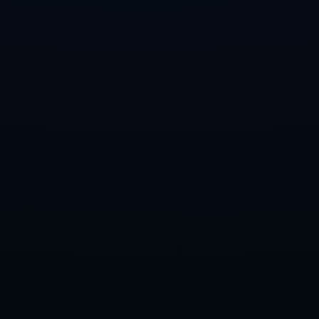
沃的状态**显然对球队的影响巨大，他不仅是进攻端的主要得分
手，也是球队的精神领袖。因此，在接下来的比赛中，海港需要确
保古斯塔沃能够持续发挥，同时合理利用阵容深度，避免伤病影响
战绩。
对于津门虎而言，迅速调整状态，团结一致是脱困的关键。接下来
的比赛是球队反弹的机会，希望他们能够从这场失利中汲取教训，
争取在后续赛事中取得佳绩。
综上所述，海港队在中超赛季中的表现令人振奋，而古斯塔沃的双
响枪则成为了他们新一轮胜利的催化剂。随着比赛的深入，球队的
排名与表现将持续成为球迷和媒体关注的焦点。
上一篇：记者：梅里诺恢复情况良好，可能会在下周复出