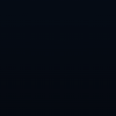
俱乐部在未来几年的发展方向与信心。拉什福德的留队不仅是对球
员的信任，更是对球队传统与未来目标的承诺。面对充满挑战的转
会市场，曼联的管理层需更加审慎，以期在稳固阵容的基础上进行
合理的补强。这样的转会策略，无疑为曼联在新赛季的征战提供了
信心和动力。