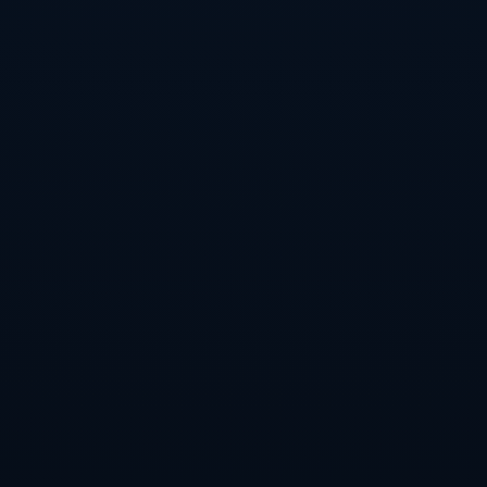
尽管曼联基本锁定了四名非卖品，但转会市场的变幻无常使得球队
必须时刻准备迎接挑战。市场上不乏有实力的小球队，可能通过高
额报价吸引曼联的其他主力球员离队。为此，俱乐部需建立有效的
转会监控机制，确保不会因为一时的利益而影响团队的长期发展。
同时，曼联也应充分利用转会窗口的机会，针对阵容中的薄弱环节
进行市场引援。比如，球队在后防线存在一定的漏洞，可能需要引
进一名具备丰富经验的中后卫来增强后防的稳定性。