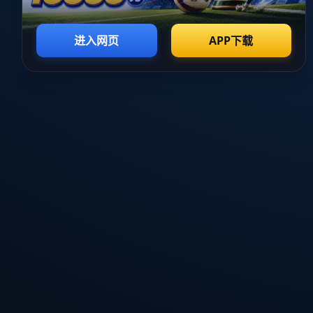
### 海港武磊在18强赛难以复制 火力支援国足望尘莫及
在中国足球的国际舞台上，*武磊作为海港队的核心球员*，近年
在比赛中的表现，以及他能否再创新的辉煌。
前言中提到的18强赛，是中国足球提升自我的重要机会。作为
跑位和准确的射门，不断为国足打入进球，然而**在强手如林的
回首过去，武磊在多个国际比赛中展现了超凡的个人能力。他曾
强赛中继续绽放光芒。
然而，随着球队对手实力的提升，武磊面临着多重考验。许多足
例如，*在一场关键的预选赛中*，国足的中场球员并未能创造
从技术层面来看，武磊的边路突破和门前嗅觉依然出色，但国家