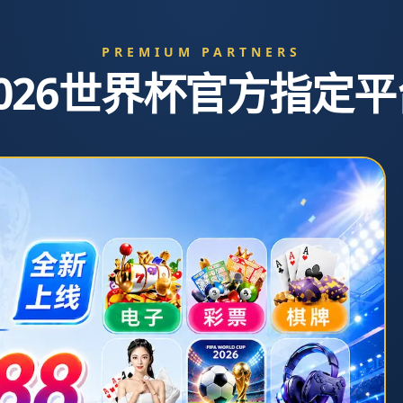
公司简介
产品中心
公司新闻
联系我们