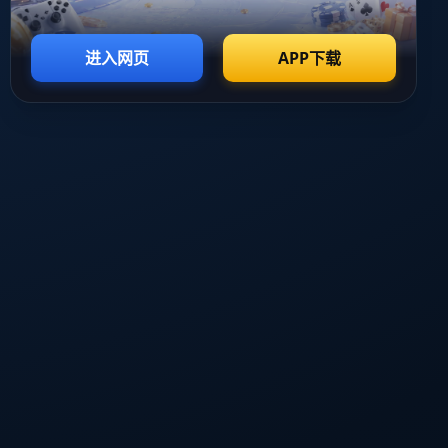
提供强有力的火力支援，成为了备受关注的话题。本文将探讨武磊
场，他都承载着国人的期待。仅在过去的比赛中，他通过灵活的
速度与技术。这样的表现令人期待，他是否能在即将到来的18
路进攻，单凭武磊的个人能力，可能难以突破对手的重重防线。
赛中取得佳绩，国足需要在战术层面上做出调整，加强与武磊的