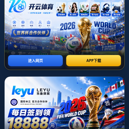
### 多特主帅：桑乔内收肌受伤 在长期休息后不奇怪
在最近的新闻发布会上，多特蒙德的主帅对年轻天才桑乔的伤病问
题发表了看法。他表示，**桑乔内收肌受伤**并不意外，尤其是在
经历了一段漫长的休息期之后。这一说法引发了广大球迷和媒体的
热议，大家纷纷关注桑乔的康复情况及其对球队的影响。
#### 桑乔的伤病背景