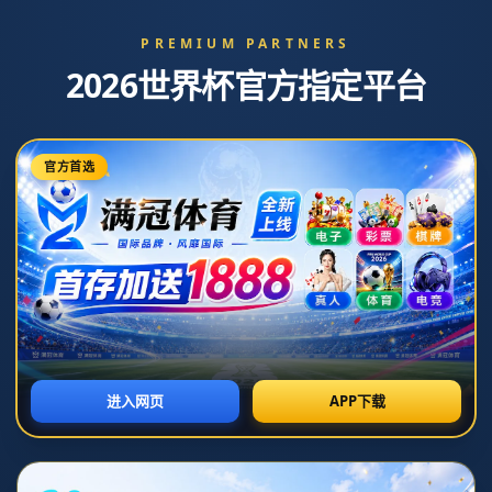
多特主帅：桑乔内收肌受伤 在长期休息后不奇
怪
2026-07-07T01:29:08+08:00