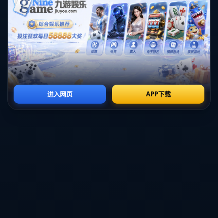
#### 运动员恢复与伤病的关系
从生理学的角度来看，运动员在经历长时间的休息后，肌肉和韧带
的弹性及强度都会有所下降。当他们重新进入高强度训练状态，尤
其是在大型赛事前，身体会受到极大的负荷。这时候，内收肌和其
他部位的受伤几率明显上升。因此，运动员在康复期间，需要合理
规划训练计划，以减小受伤风险。