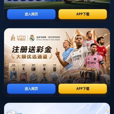
作为多特蒙德的重要球员，桑乔在球队中的表现向来备受瞩目。然
而，频繁的伤病让他难以稳定发挥。内收肌受伤是一种较为常见的
运动损伤，尤其对于职业足球运动员而言更是如此。在桑乔之前，
很多明星球员也曾遭遇过类似情况，如梅西和C罗等，他们在伤愈归
来之后可能需要一定时间才能找回最佳状态。
主帅明确指出，桑乔由于长时间未能参加高强度训练，身体素质难
免受到影响。这种情况下，受伤的风险自然增高。值得注意的是，
桑乔在复出前的准备工作做得相对充分，但即便如此，仍然无法避
免伤病的侵袭。