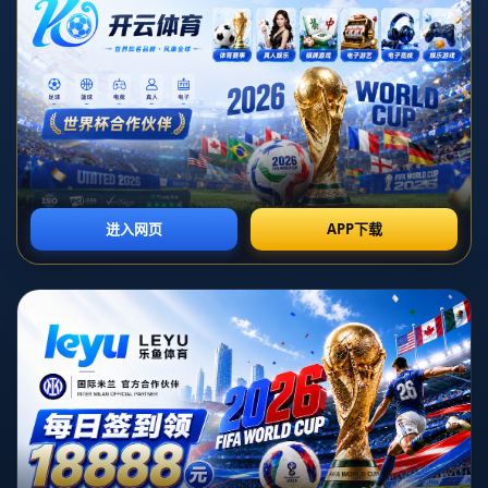
羽毛球世青赛素来是培养未来顶尖羽球选手的重要舞台。*在这一盛
会上，中国羽毛球选手以非凡表现获得三项冠军，为世界羽坛再添
中国力量*。本文将深入探讨中国选手的斩获及其背后的成功因素。
**强势归来的中国选手**
今年的羽毛球世青赛中国选手表现出色，包揽了男单、女单及混双
三项金牌。这一成绩不仅显示了年轻选手的潜力，更为中国羽毛球
在国际舞台上的持续统治奠定了基础。中国羽毛球的成功并非偶
然，而是多年来坚实基础和科学训练的必然结果。