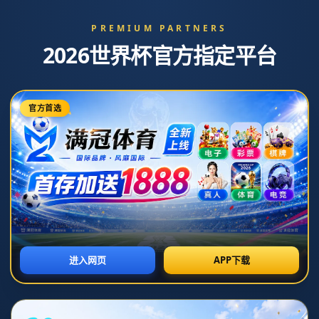
羽毛球世青赛单项赛：中国选手夺三冠
2026-07-07T01:29:08+08:00
**羽毛球世青赛单项赛:中国选手夺三冠**