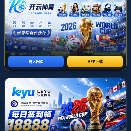
**英格兰队的独特之处：隐于表象下的强大**
在当今竞争激烈的国际足球舞台上，英格兰队以其鲜明的特点和风
格而著称。中场核心赖斯曾指出：“*英格兰队有自己的特点，我们
做了很多事但别人看不到*。”这句话不仅揭示了英格兰队在球场上
的不凡表现，还强调了一些可能未被外界察觉的内在努力与策略。
**1. 战术多元化与灵活应变**
英格兰队的成功不可忽视他们在战术上的不断创新与多元化。虽然
外界可能将他们的打法归类为传统的英式足球，但实际上，英格兰
主教练与球员共同打造出多样化的战术体系。这种结合了高速传
球、精准射门以及强大压迫性的打法，使得球队在不同比赛中能够
根据对手的特点灵活调整。**这种战术上的灵活性与多样化**，正
是英格兰队隐形优势的一部分。