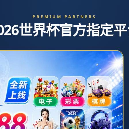
公司简介
产品中心
公司新闻
联系我们