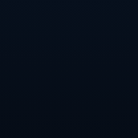
界杯调整为夜场赛事，使得广大球迷在工作之余能够更加轻松地参与到比
赛事的观赏性和紧张感。在灯光的照射下，球员的激情、球迷的呐喊都显
平台。赛事期间，球迷可以通过社交媒体实时讨论，分享赛事的精彩片段
。世界杯淘汰赛时间的调整，使得夜场赛事得以在全球范围内吸引更多的
传播更为丰富的赛事信息。
众在夜场赛事中获得更多元的体验。企业在此时也会将广告投放重点瞄准
事体验更为生动，他们对于比赛的分析、球员状态的评估都增加了观众的
机遇。对于赞助商来说，世界杯的夜场赛事提供了更高的品牌曝光率。品