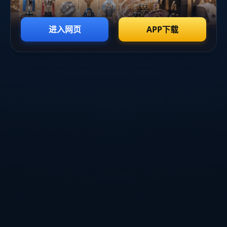
界杯淘汰赛时间调整 夜场赛事成新常态球迷期待激情
2026-07-07T01:29:08+08:00
会总是吸引数以亿计的球迷关注。在迎来了新一届世界杯之际，赛事的时
情对决的期待更为热烈。夜场赛事为比赛赋予了选手更高的竞技状态，适
个方面详细分析世界杯淘汰赛时间调整的背景及其重要性。
。与以往的安排相比，夜场比赛能够最大程度地避开白天的高温，球员在
度。
使得比赛变得更加公平。不同地区时差的问题也因此得到了一定程度的缓
同时，还能够有效提升比赛的观众入场率。观众在白天工作或学习的情况