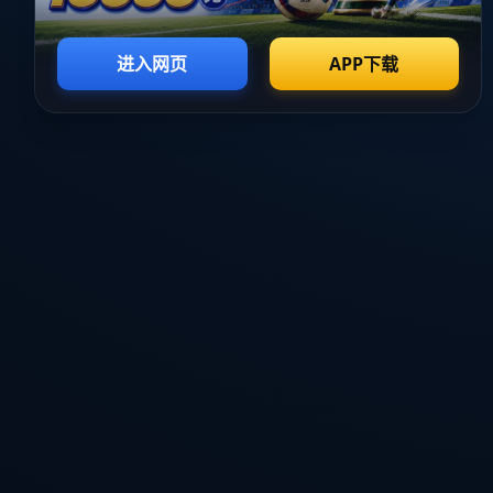
世
世界杯作为全球最受欢迎的体育赛事之一，每四年举办一次的盛
新常态。这一变化不仅提升了比赛的观看体验，也让球迷们对激
事安排的影响、球迷观赛体验、媒体传播的变化及商业利益等四
1、赛事安排的影响
世界杯淘汰赛阶段的时间安排调整，直接影响了赛事本身的格局
其是在夏季举行的世界杯，天气因素往往直接影响比赛的激烈程
此外，夜场赛事的安排为各支球队提供了相对一致的作息时间，
性和观赏性。
对于赛事组织者而言，夜场赛事的安排为他们节省了时间成本的
赛的热情，创造出更为火爆的现场气氛。