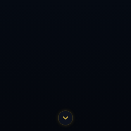
部整体实力的一次全面检验。
未来，随着时间的推移，杰拉德和阿斯顿维拉党委将持续更新战
术，并吸引更多优秀球员。在重建的过程中，他们需要凝聚团结一
心的团队精神，以期在英超的激烈竞争中脱颖而出。这样的目标不
仅是对历史的责任，也是对球迷的承诺。
上一篇：若孔蒂离任图赫尔愿意执教热刺展现开放态度引发关注
下一篇：萨克拉门托国王队迎战夏洛特黄蜂 展现篮球激情与火热对
决
Copyright 2024
6686体育(中国)官方网站-最专业体育游戏娱乐平台
All Rights by
6686