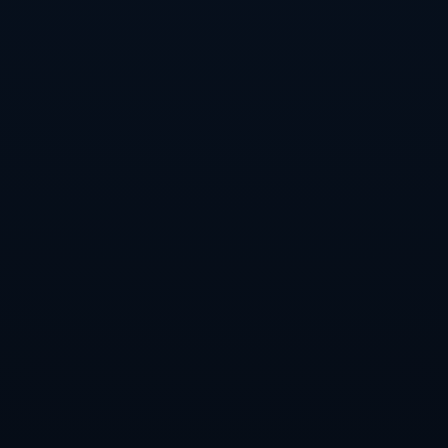
过去几个赛季，阿斯顿维拉经历了不同的挑战，包括降级及战术调
整。为了重回巅峰，管理层选择了杰拉德作为球队的核心领导。他
丰富的职业经历和对比赛的独到见解，使得他成为带领俱乐部重振
雄风的理想人选。
通过此次续约，阿斯顿维拉在资本投入和人才引进上的决策显示出
信心，俱乐部目标明确：构建一支具备竞争力的球队，以期在英超
中不断前进。未来，杰拉德的战术思路将与球队的整体战略相结
合，朝着更高的目标迈进。
4、未来展望
杰拉德续约所带来的影响将远超短期内的战绩。通过他的长期稳定
执教，预计阿斯顿维拉将逐渐建立起一套系统化的训练与战术风
格，为未来的成功打下坚实基础。随着更多年轻才俊的加入，球队
的竞争力在未来会越来越强。