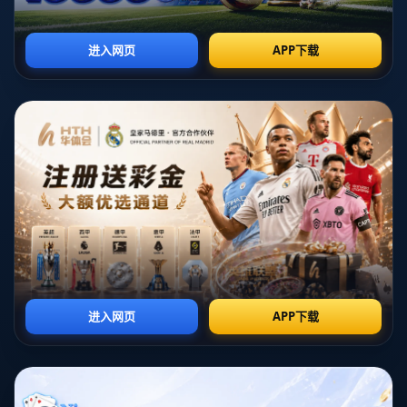
团结精神均得到了显著的提高。他对年轻球员的培养让球队焕发了
新的活力，这里的每一次进步都为杰拉德在教练界赢得了更多的尊
重。
尽管杰拉德的执教经历相对较短，但他在关键比赛中的决策能力和
应变能力已得到了验证。通过一次次关键性的胜利，他逐渐建立了
自己作为一名顶级教练的形象，为他获得全球第四高薪的教练这一
殊荣奠定了基础。
2、续约的意义
杰拉德高额续约的意义不仅在于薪资数字本身，更在于俱乐部对他
能力和未来潜力的认可。这一续约契约显示了阿斯顿维拉对于继续
战斗与进步的坚定信念，希望杰拉德能带领球队重返英超顶级行
列，从而保证俱乐部的长期发展愿景。