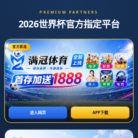
卢顿客场争胜前景分析战术调整及球员状态解
析
2026-07-07T01:29:08+08:00