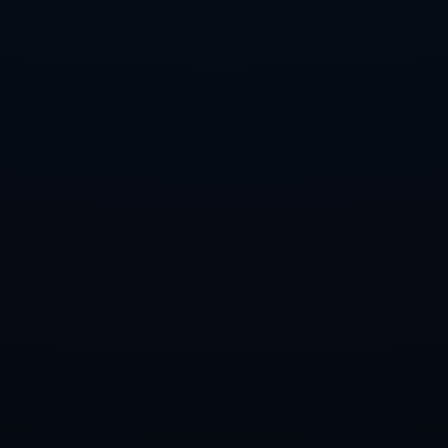
争力度带来了不确定性。如何打造更具吸引力的赛事，并吸引更多
优秀球员参与，将是未来足协工作的重要课题。
最后，推动青训系统的发展是保障中国足球长远发展的策略之一。
通过加强青少年足球培养，可以为足协杯不断输送新鲜血液，促进
比赛的活力与时代变化，使中国足协杯在未来的足球版图中占据一
席之地。
总结：
通过对历届中国足协杯冠军及其夺冠次数的分析，我们可以清晰地
看到中国足球在不同阶段的发展历程以及各个俱乐部在此中所扮演
的角色。从早期的大连万达，到后来的广州恒大，再到当前的上海
上港和北京国安，足协杯的冠军历程也是中国足球进步的缩影。
未来，如何在保证传统强队优势的同时，鼓励更多俱乐部在足协杯