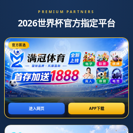
历届中国足协杯冠军分析及其夺冠次数盘点
2026-07-07T01:29:08+08:00
中国足协杯是中国足球历史上最具影响力和里程碑意义的比赛之