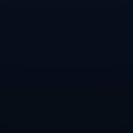
相比之下，上海上港则更倾向于控球战术与团队配合。他们在足协
杯上的表现通过高位逼抢与细腻的传控展示出独特风格，这种战术
背景不仅给对手造成了困扰，同时也增强了自身的技术实力。
传统强队和新兴俱乐部之间的战术差异，构成了足协杯丰富的竞争
场面。不同风格的较量不仅让比赛充满变数，也为球迷提供了多样
化的观赛体验，对于推动中国足球的多元化发展起到了积极作用。
4、未来展望与挑战
展望未来，中国足协杯将在国内外足球环境变化中继续发展。随着
越来越多的资金和资源流入中国足球，国内俱乐部的实力将进一步
增强。然而，如何保持合理的俱乐部竞争和联赛健康发展，将是足
协面临的严峻挑战。
此外，国际足坛的变化也会直接影响足协杯的未来走向。国外联赛
的吸引力增强，可能导致本土顶尖球员选择离开，也给足协杯的竞