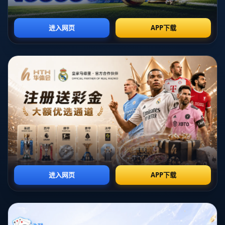
凭借其强大的财力和优秀的外援球队，已经成为足协杯历史上夺冠
次数最多的队伍之一。恒大不仅在国内赛事表现优异，其在亚冠赛
场上的亮眼成绩也证明了其综合实力的强大。
同时，一些新兴俱乐部的崛起，如上海上港和北京国安，他们在与
传统强队的碰撞中不断增长，积累经验，逐渐形成了自己的竞争优
势。这不仅丰富了足协杯的历史，也为中国足球的发展注入了新的
活力。
2、各年代足协杯影响力
自1984年创办以来，各个年代的中国足协杯影响力各具特点。80年
代的足协杯，因比赛刚起步，知名度较低，参与球队多为地方俱乐
部，很少有外援出现，然而其意义在于为足球爱好者提供了一个盛
大的赛事舞台。