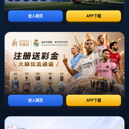
在庆祝仪式上，阿根廷队的全体成员将身着特色球衣，走上红地
毯，与到场的嘉宾和球迷们进行互动。这种亲民的做法将拉近球队
与球迷的距离，让更多人感受到跟随阿根廷队一路走来的激动和荣
耀。
除了球员的出席，庆祝仪式还将安排精彩的节目，包括歌舞表演和
著名足球历史人物的回顾，旨在为观众呈现一场华丽而难忘的庆祝
盛宴。整个活动过程中的热情氛围，将展现出阿根廷足球文化的深
厚底蕴与壮丽历史。
2、球队的艰苦付出
要捧起世界杯冠军奖杯，阿根廷队付出了巨大的努力与牺牲。球队
在整个赛事中的表现可圈可点，许多球员在比赛中克服了伤病和其
他困难，拼尽全力为国家争光。这种不屈不挠的斗志和团队协作，