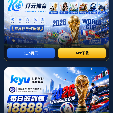
阿根廷国家足球队将于近期赴南美足联总部举行盛大的庆祝仪式，
以荣耀的姿态接受世界杯冠军的殊荣。在经历了一系列艰苦与拼搏
后，阿根廷队再次站上足球世界的巅峰，捧回了久违的冠军奖杯。
这场庆祝仪式不仅是对球队成就的认可，也是对未来足球征程的激
励。文章将从庆祝仪式的盛况、阿根廷团队的献血付出、球迷的热
情响应以及对南美足球的影响四个方面对这次盛典进行深入阐述，
以展现阿根廷队在足球历史中具有的重要地位。
1、庆祝仪式的盛况
阿根廷队的庆祝仪式定于南美足联总部举行，这个场所对于阿根廷
足球来说意义非凡。仪式将吸引众多媒介、球迷以及足球界的名人
到场，共同见证这一历史性时刻。南美足联作为阿根廷传统足球强
国的代表，会为球队举办一个极具国际影响力的庆祝活动，预计将
会有盛大的游行和特别的仪式安排。