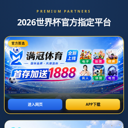
罗马在意甲联赛中笑纳胜利展现强大实力再创
辉煌
2026-07-07T01:29:08+08:00