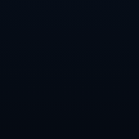
情的呐喊为球队注入力量。
这种强大的球迷支持在比赛中起到了积极的催化作用。当罗马队员
在球场上展现出拼搏精神时，球迷的热烈反响成为他们继续奋战的
动力。在经历波折的时刻，球迷们的鼓励更是给了球员无尽的信
心，使得他们能够重整旗鼓、迎头赶上。
而对于新加入的球员来说，罗马的球迷更是成为他们融入球队的重
要力量。通过与球迷的互动，新球员能迅速感受到这份厚重的责任
感与归属感。在这样的氛围中，罗马俱乐部逐步凝聚起强大的合
力，为球队在意甲联赛中的成功迈出了坚实的步伐。
总结：
通过对罗马在意甲联赛中的精彩表现分析，我们可以看到，强大的
阵容实力、完善的战术体系、辉煌的历史成就以及无与伦比的球迷