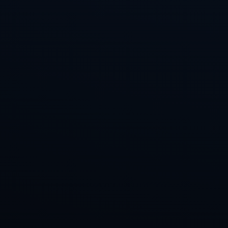
展。
4、国际足联的认可与定位
国际足联对梅西与C罗的认可，不仅是个人荣誉的象征，更是对
可，不仅让他们的球迷倍感自豪，也让整个足球界重新审视了成
值得注意的是，梅西与C罗的成功，也促使国际足联在推动足球
通过国际足联的认可，梅西与C罗的历史成就被铭记于足坛。这
球的历史。
总结：
梅西与C罗无疑是现代足球历史上最为耀眼的两位巨星，他们的
了他们在绿茵场上的辉煌画面，更感受到他们在足球世界中的独
未来，随着新一代球员的崛起，梅西与C罗的神话将面临更严峻