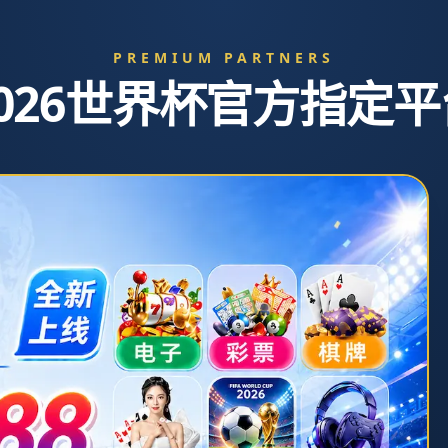
公司简介
产品中心
公司新闻
联系我们