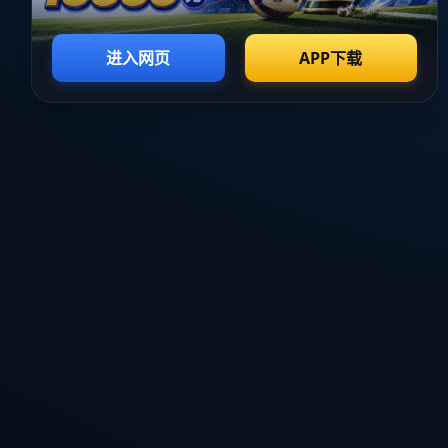
国
本文将围绕国际足联正式认可梅西与C罗的球王地位与历史成就
国际足联的定位与认可。这篇文章将展示这两位足坛传奇的伟大
反思他们如何定义了现代足球的标准与期望。
1、个人技术与风格的对比
梅西与C罗在个人技术与风格上的差异，构成了他们各自独特的
得水，常常能够创造出意想不到的得分机会。
相比之下，C罗以其强大的身体素质和出色的空中能力著称。无
球，他的得分能力在任何情况下都不容小觑。
此外，梅西的团队合作意识也极为突出，他的跑位和传球常常能
些个人技术与风格上的差异，使得两人之间的对比愈发引人入胜