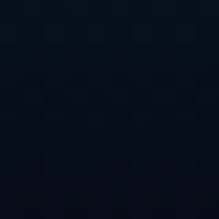
巴萨的岁月里，不仅帮助球队夺得了多个西甲和欧冠冠军，还个人获得了
每个阶段都取得了巨大的成功。他不仅赢得了无数俱乐部荣誉，而且在国
推动了球队的发展与竞争。梅西与C罗的存在使得西甲和其他联赛的观赏
足球文化的深远影响。梅西以其低调谦逊的个性，传递了对足球的纯粹热
足球界更加关注运动员的职业素养与训练方式。他通过不断提升自身，向
场，涉及到广告、品牌合作等多个领域。他们的身影频频出现在商业活动