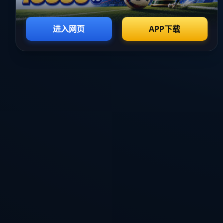
全
女排世界杯自创办以来，一直是国际排球界的重要赛事，汇聚了
耀的向往。通过分析女排世界杯的历史渊源、场上的经典瞬间、
我们更深刻地理解了胜利所需的付出与荣耀的珍贵。本篇文章将
1、女排世界杯的历史渊源
女排世界杯的首届比赛于1973年举办，作为国际排联主办的重
展示实力的机会。
这个赛事不仅促进了各国女排的交流与合作，也为后续的国际比
回首至今，女排世界杯已历经多届赛事，每一届都见证了不同时
2、经典瞬间的魅力再现
在女排世界杯的赛场上，经典瞬间令人难以忘怀。无论是关键时刻