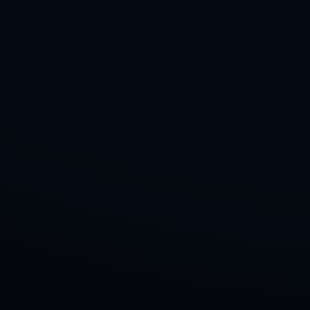
最后，随着女排世界杯的影响力扩大，赞助商与媒体的加盟也为
总结：
综上所述，女排世界杯作为一项重要赛事，以其独特的历史渊源
在未来的赛事中，我们期待女排继续开创辉煌，诠释拼搏与团结
这一伟大旅程的继续。
上一篇：圣保罗启动调查追查2016年恩德里克出走事件真相
下一篇：利物浦球迷众筹签贝林厄姆目标225镑已达成助力球队
Copyright 2024
6686体育(中国)官方网站-最专业体育游戏娱乐平台
All 