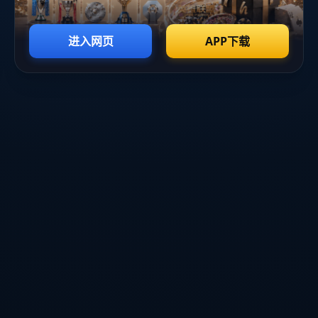
面回顾女排世界杯精彩瞬间重燃激情与荣耀的巅峰
2026-07-07T01:29:08+08:00
世界顶级女排队伍，向观众展示了激情、团队协作与卓越竞技的风采。本
球员和教练员的精彩表现以及赛事的社会影响力，带给读者一次全新的感
通过四个方面的深入剖析，重现女排世界杯的巅峰对决，感受那种激情和
要赛事之一，它的设立旨在推动女排运动的发展。随着时间的推移，女排
赛奠定了基础。历史上，许多传奇球队和球员在此崭露头角，进一步推动
代球员们的风采，并形成了深厚的文化底蕴与荣誉传统，成为无数球迷心
的绝杀，还是队员之间默契的配合，比赛中的每一个精彩瞬间都能让人热