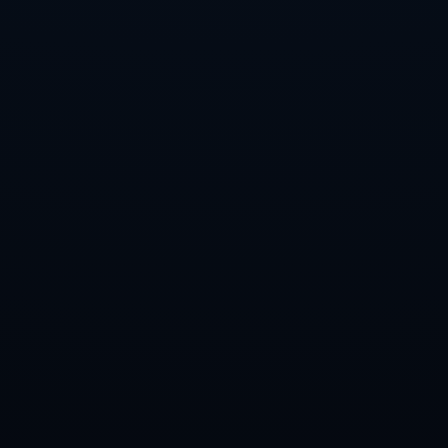
拉丁在过去的交锋中，双方的胜率各有千秋，往往陷入胶着。根据历史数
在哈马尔主场的比赛中，他们也展现出不俗的反击能力，甚至能够在对方
的战术与心理状态，在比赛前形成一定的战术预判。而这种预判若能实现
场比赛充满了悬念，无论是战术上的较量，还是球员表现、近期状态的对
在紧张激烈的对抗中保持冷静作出决策。相信无论结果如何，这场较量必