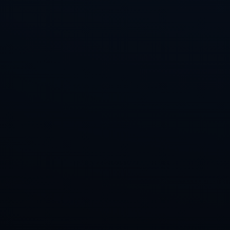
历史交锋记录可以是赛前分析的重要依据。奥勒松与哈马尔卡梅
动员们的技术水平与心理素质。
具体而言，以往的比赛中，奥勒松在主场时的表现普遍占优，但
为双方心理战的一部分，影响球队在场上的发挥。
综上所述，历史记录的参考价值在于能够帮双方更好地理解彼此
总结：
通过本文的分析，我们可以看到，奥勒松与哈马尔卡梅拉丁的这
于能否在比赛中采取有效的策略，创造足够的机会。
最终，比赛的结果将取决于哪支球队更好地发挥出自身优势，并
上一篇：巴萨计划续租坎塞洛一季助战姆巴佩争夺荣耀
下一篇：成都蓉城主场挂侮辱性标语 足协通报批评并罚款两万元