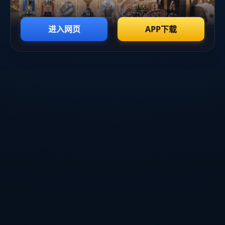
友与罗穆罗双双破门 成都蓉城主场击败广州队迎来
2026-07-07T01:29:08+08:00
。在主场迎战广州队的比赛中，金敃友与罗穆罗双双破门，帮助球队迎来
详细分析金敃友与罗穆罗在比赛中的表现、球队战术、对手的应对、以及
仅取得了胜利，也在比赛中展现了高水平的竞技状态和默契配合。金敃友
冲击撕裂了对方的防线，用精准的射门实现了他的进球。两人的出色表现
对手难以防范。这种配合的默契，不仅是个人能力的体现，更是教练在战
手的防守漏洞。球队在开场阶段就采用了激进的高位压迫，迅速打乱了广