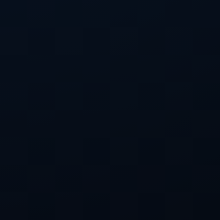
分机会。而金敃友和罗穆罗的灵活跑位则为中场的组织者提供了
守体系，让对手的进攻 intent 难以实现，确保了比赛的胜
但面对成都蓉城的高压战术，他们显得有些无能为力。由于缺乏
型，导致后期在进攻时无法有效威胁到对方的球门。
糕，最终未能改变败局。
下来的比赛中可以更为自信地对抗强敌。其次，在金敃友与罗穆
胜利也向外界传达了球队转型成功的积极信号，增强了媒体与球