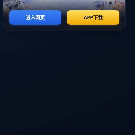
新胜利
了难得的胜利。这场比赛不仅使得成都蓉城的积分上升，也增强
这场胜利的重要性，从而更全面地理解这场比赛对球队的意义。
凭借敏锐的洞察力和快速的反应，在比赛中把握住了一个关键的
不仅提升了全队的士气，也为后续比赛树立了榜样。
术布置上的成功。
州队的进攻节奏。这样的战术安排，使得对手在组织进攻时倍感