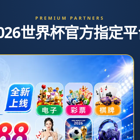
公司简介
产品中心
公司新闻
联系我们