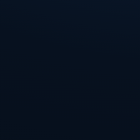
第二节成为了火箭逐渐占据主动的转折点。替补登场的角色球员
端，他们对勇士替补外线的逼抢也十分到位，迫使对手仓促出手
勇士并非没有亮点。第三节一向被戏称为“勇三疯”的时间段，
面对勇士惯有的疯狂反扑，火箭一度被打出高潮，分差被蚕食到
拆、坚决的造犯规，以及关键时刻的防守回合，慢慢把局面重新
进入第四节，场上每一次攻防都变得异常沉重，仿佛都带着赛季
出选择：一旦勇士选择包夹，他立刻分球给底角的射手；而当对
扰，并加大对第一落点篮板的控制后，这样的打法风险逐渐显现
本场的胜负分水岭出现在最后三分钟。当勇士追到只差一球时，
哈登在弱侧协防，干扰了克莱的中距离投篮。这两次防守之后，
间所剩无几的情况下未能再创造奇迹。