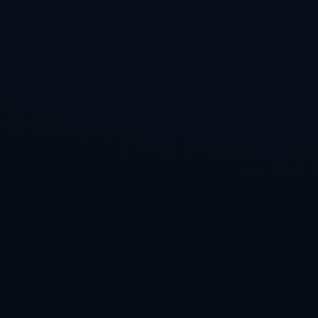
从数据统计与场面表现来看，火箭取胜的关键，在于他们终于找
三分线外依旧保持高出手量，但选择更为合理，传导更有耐心，
勇士没能像往常那样通过转换进攻轻易掀起高潮。
这一战的意义，远不止是把总比分追成3比3那么简单。在此前
球队核心在关键时刻的担当、角色球员站出来的勇气、教练组在
对于勇士而言，这场失利同样敲响了警钟。虽然他们依旧展现出
端，在内线保护以及对挡拆的协防轮转方面，也暴露出一定松懈