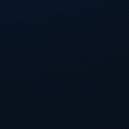
场调整时，戈登和格林的突破与三分顶住了勇士的反扑，在防守
势，让勇士很难再只通过首发阵容去轻松掌控比赛。
度三分，克莱则在无球跑动中撕开火箭防线，底角三分接连命中。
箭没有像过去几次那样在压力下崩盘，他们通过一次次合理的挡
的双人配合，稳扎稳打。哈登在高位持球，通过阅读防守不断做
三分火力，坚持以外线投射回击，但在火箭不断提高对外线的干
后延误到位，迫使库里在时间压迫下仓促出手三分；另一次则是
再度拉开。随后，火箭在罚球线上稳稳把握住机会，勇士则在时