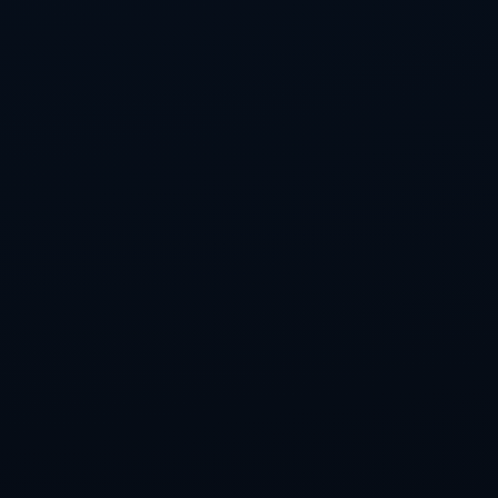
体对抗，不再是单纯依赖进攻火力去赌比赛走向。进攻端，他们在
间。尤其是在控制失误方面，火箭本场明显优于此前几战，这让
了自己的态度：他们不会轻易让这个赛季在自己主场画上句号。
关于信念的胜利，也是一场为抢七奠定心理基础的胜利。
变化略显单一，过于依赖外线手感与明星球员个人能力。防守
验再丰富，系列赛也可能在细节上失守。