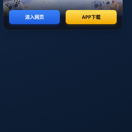
场荡气回肠的胜利力克金州勇士，将总比分顽强追成3比3，把
用行动把“系列赛还没结束”这句话写在了记分牌上。
地通过挡拆撕开防线，制造杀伤。哈登开场就频频持球冲击内
应，比分从一开始就紧咬，节奏极快，几乎没有给双方喘息的余
、延误协防来打乱勇士的进攻节奏。内线方面，卡佩拉在篮下的
也更加冷静，消化时间、合理分球，减少了无谓的失误与冒险出