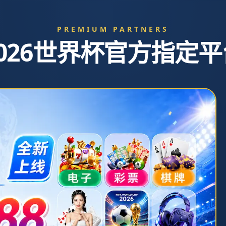
公司简介
产品中心
公司新闻
联系我们