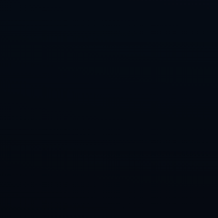
随着终场灯光渐渐暗下，“火焰迎战油人：常规赛对决”的对抗