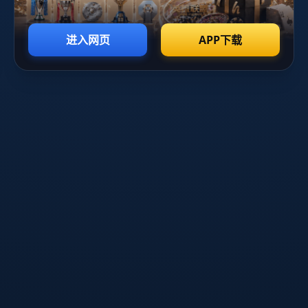
火焰迎战油人：常规赛对决
2026-07-07T01:29:08+08:00
赛对决中迎战西北宿敌埃德蒙顿油人队，“阿尔伯塔大战”再度点燃了整座
期积累的情感与火药味，从开球前的暖场灯光秀，到观众席上此起彼伏的