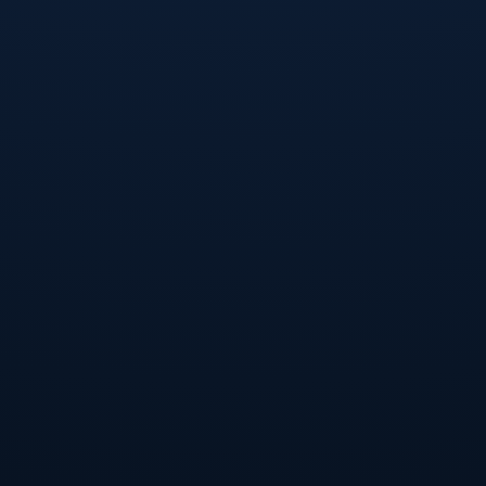
依靠核心前锋的个人能力不断冲击火焰队的防线。面对对方强势的前场推
门机会，其中一次门前折射险些改写比分，幸好火焰门将反应迅速，以伸
焰队在承受了对方一轮猛攻之后开始逐渐找到节奏，中段利用一次后场断
了序幕。火焰主教练在节间略微调整了前锋组的搭配，加强了对油人核心
场，火焰队在一次前场逼抢中迫使油人后卫出现失误，丢球后油人回追不