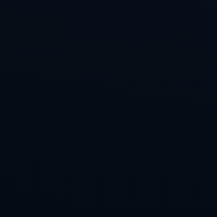
从数据上看，油人队在射门次数和控球时间上略占优势，展现出
为这场比赛做了大量针对性准备，尤其是如何限制对方核心球员
们坦言，在这样一场传统宿敌之战中获胜，不仅在积分榜上带来
对于油人队来说，这场惜败无疑令人遗憾，他们在多次关键球上
机会方面略逊一筹。赛后油人主帅也表示，球队在攻防转换速度
但也是检验战术与心态的“试金石”。