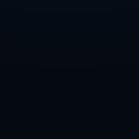
画上了句号，却远未终结两队之间的故事。阿尔伯塔的冬夜依旧寒冷，但今