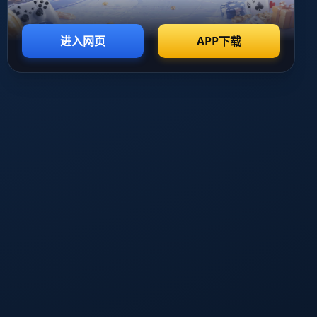
球馆的激情。这场以“火焰迎战油人：常规赛对决”为主题的比
呐喊，整场比赛还未开始便已杀气腾腾。