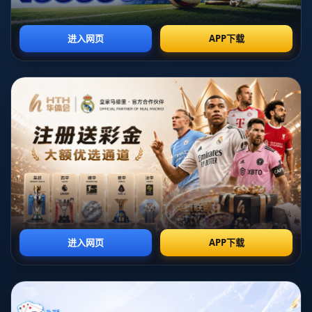
包含的信息。以常见的亚洲盘口为例，所谓平手 让平半 让一球，本
质是在平衡两队实力以及市场资金。庄家通过调整盘口和水位来分
散风险，并非简单预测结果。赔率越低代表结果发生的概率被市场
认为越高，却不一定意味着“更稳”。实战中，建议至少熟悉三类基本
玩法 胜平负 亚盘 大小球。例如大小球盘代表预期总进球数 当你判
断两队风格偏保守 球星状态一般 时 小球往往更有价值 而不仅仅是
猜谁会赢。
真正拉开水平差距的往往不是谁更会“猜”，而是谁更会控制资金。一
个简单而有效的原则是 单场下注金额不要超过总资金的5%，对高风
险玩法甚至控制在1%至2%。很多人连输两场就想加倍追回，使用所
谓“翻倍倍投”策略，结果一旦遇到连续失误，资金会在短时间内被掏
空。科学做法是 根据信心等级分层下注 例如 普通看好 下注1单位
高度看好 下注2单位 任何时候都不做全仓梭哈 不盲目追加。世界杯