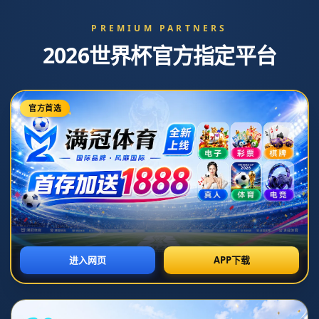
全面解析世界杯下注技巧与实战方法
2026-07-07T01:29:08+08:00
每到世界杯，朋友圈、球迷群里关于投注的讨论就会骤然升温：有