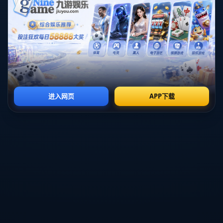
赛程集中 情绪波动大 坚持资金纪律 才能防止在几天内透支整季预
算。
世界杯下注最容易被夸大的词就是“内部消息”和“精准内幕”。真正可
靠的是可验证的信息 如球队伤病 球员停赛 战术风格 赛程密度 气候
差异 心理压力等。比如 在高温潮湿的赛地 欧洲球队体能下降明显
时常出现下半场乏力 导致大球或被逼平的情况。再如 小组赛末轮 常
见“默契球”或战意不足 这都会直接影响投注方向。实战中 你可以建
立一个简单的信息框架 逐场记录 双方近期进球失球数据 关键球员是
否出战 历史交锋 战意强弱 这些看似琐碎的维度 一旦形成习惯 就会
在判断盘口时给你更稳定的支撑。
世界杯的节奏非常容易让人上头 一天多场比赛 输赢切换很快 很多人