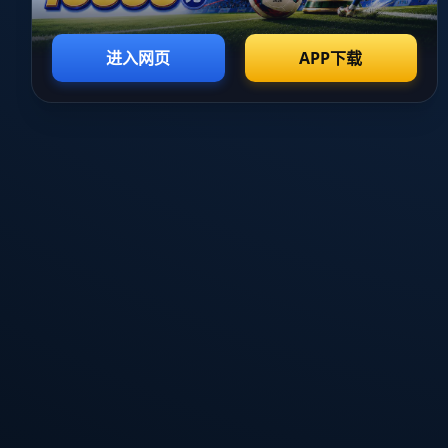
2026世界杯竞猜入口官方网站推荐指南
四年一度的世界杯总能点燃球迷的全部热情 而即将到来的2026世
猜入口官方网站 成为很多球迷在开赛前最关心的话题 本文将从平
理解2026世界杯竞猜入口官方网站的核心标准