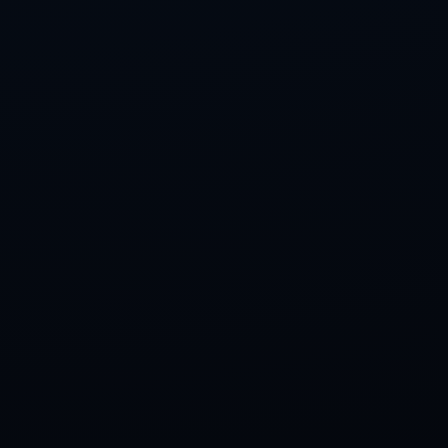
冲动决策
如 只通过官方网站 可信媒体或长期使用的平台入口参与 不点击陌
 等比赛结束后 定期梳理投注记录 通过总结复盘提升理性判断能
返回