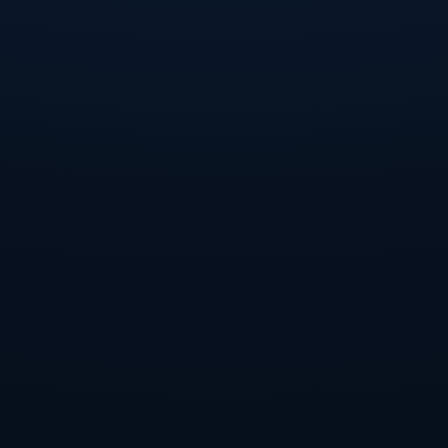
得信赖的2026世界杯竞猜入口官方网站 通常具备几个显著特征 首先是
s开头 并配有可查询的数字证书 这意味着传输过程经过加密 可以有效降