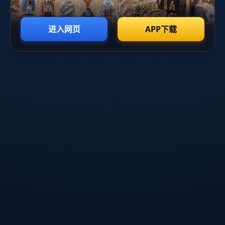
2026世界杯竞猜入口官方网站推荐
2026-07-07T01:29:08+08:00
界杯不仅赛制更丰富 参赛球队更多 各类竞猜玩法也比以往更为多样 在海量
台资质 安全保障 玩法体验等多个角度入手 帮助你在享受赛事激情的同时