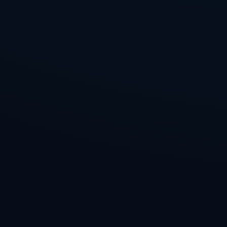
如何甄别2026世界杯竞猜官方入口的真伪
随着赛事临近 市面上围绕世界杯的推广链接会急剧增长 其中既包
全中心 查询该域名的历史记录 若出现大量风险提醒或异常投诉 
这些权威渠道跳转 通常更为可靠 第三 留意网页细节 如是否存
推荐2026世界杯竞猜入口官方网站需关注的几个维度
在筛选和推荐平台时 不少人容易只盯着赔率和奖金 但要真正做到
一 赛事覆盖与玩法深度 是否不仅提供胜平负 比分等基础玩法 
报分析和历史战绩展示 帮助用户通过数据思考而非情绪跟风 其三
时间说明的平台 其四 客户服务响应速度 尤其在世界杯这种高峰
从球迷视角看2026世界杯竞猜入口的真实需求
对于普通球迷来说 选择2026世界杯竞猜入口官方网站往往不是
为世界杯设置新手专区 对让球盘大小球以及组合投注做图示解读 