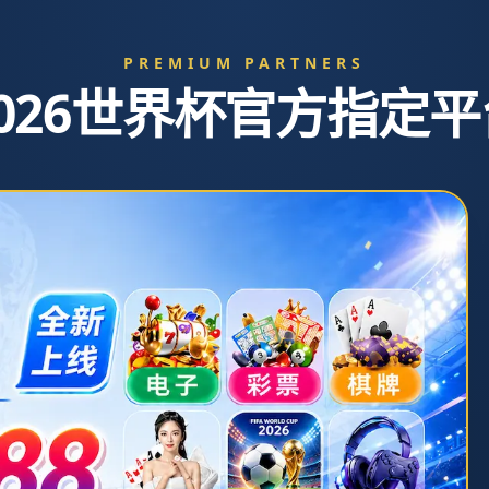
公司简介
产品中心
公司新闻
联系我们