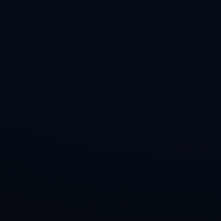
解对阵到下单竞猜的完整过程 这种一站式服务 往往是判断一个
典型案例平台选择得当与失误的对比分析
以往赛季中 有用户曾在某次世界杯期间跟随朋友进入一处来历不
人回应等问题 最终损失惨重 反观另一位球迷 选择通过大型体育
出入记录完整 提款过程也在承诺时间内完成 这类案例对比说明 
关于赔率优惠与活动宣传的理性判断
大赛期间 各家平台都会围绕2026世界杯竞猜入口官方网站推荐推
率或大额奖励时 更应保持冷静 一方面要清楚查看活动条款 特别
康的方式是先判断平台是否安全可靠 再在此基础上适度利用优惠
移动端与多终端2026世界杯竞猜体验入口
2026世界杯举办地跨越多个国家和时区 很多关键比赛会在非黄
多终端同步登录和数据实时更新 在现场观赛 或与朋友聚会看球时