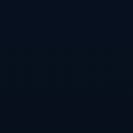
而非纯“黑马幻想”
在世界杯冠军预测入口中，冷门方向并不是简单指赔率很高的球
队，而是指在当前市场预期中被低估的球队方向。冷门有两个关键
特征：一是客观战力并不弱；二是市场关注度相对不足，导致赔率
或概率定价偏高。
真正有价值的冷门方向，往往具备可量化的支撑因素。
例如：
近期在预选赛、大赛中的稳定表现却未被广泛关注；
赛程路径相对舒适，避开多支顶级强队；
阵容成熟、主力伤病少，战术体系稳定；
所在小组较弱，有更大概率以头名出线，后续对阵分布更好。
只有满足这些条件，一支赔率较高的球队才算得上合理的冷门方
向。单纯依靠印象或情怀，比如“很久没夺冠了所以会爆冷”，跟专业