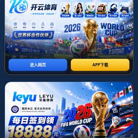
世界杯冠军预测入口更新的含
义与适用场景
用户搜索“世界杯冠军预测入口更新，冷门方向和预测误区别弄错”，
核心关心的是：在哪看最新的冠军预测入口、入口更新意味着什
么，以及怎么正确理解冷门方向，不把正常预测误差当成重大冷
门。世界杯期间，各大数据网站、资讯平台、竞猜频道都会上线“冠
军预测入口”，入口更新常伴随赔率调整、算法模型升级或热门球队
伤病信息变化，所以需要弄清楚每次更新背后的逻辑。
冠军预测入口会以“世界杯冠军预测”“夺冠概率榜”“冠军赔率一览”等
形式出现，呈现的是根据最新数据得出的夺冠几率排序。当入口更
新时间明显提前或延后，往往说明后台预测模型进行了重算，用户
这时更值得重新评估冷门球队的机会，而不是继续沿用几天前的老