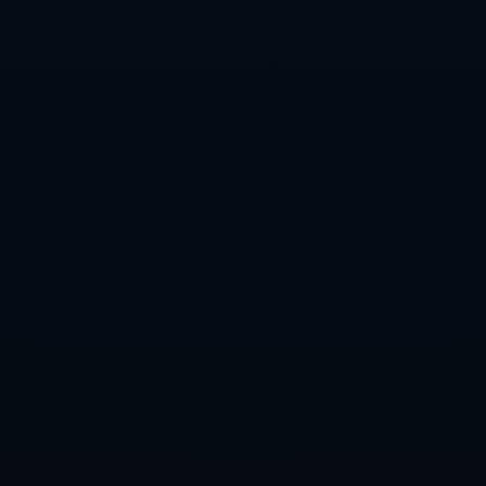
面对频繁更新的世界杯冠军预测入口，可以沿着固定步骤来识别冷
门方向，降低误判率：
先看最新夺冠概率或赔率排名变化，对比上一次更新，记录涨幅最
大的3—5支球队和跌幅最大的热门队。
针对涨幅明显的潜在冷门队，检查是否有可解释的信息支撑：伤病
恢复、热身表现、赛程变得更友好等，而不是仅仅因为“话题热度上
升”。
对跌幅明显的热门队，区分是短期利空（个别球员轻伤、舆论压
力）还是结构性问题（核心球员赛季报销，小组出线形势急转直
下）。短期利空更可能带来“技术性低估”，反而会制造价值冷门。
结合不同入口的指向：如果数据模型型入口与市场赔率型入口都在
同方向调整某队，那支持该冷门方向的信号就更强；若分歧明显，
则说明不确定性较高，需要控制预期。