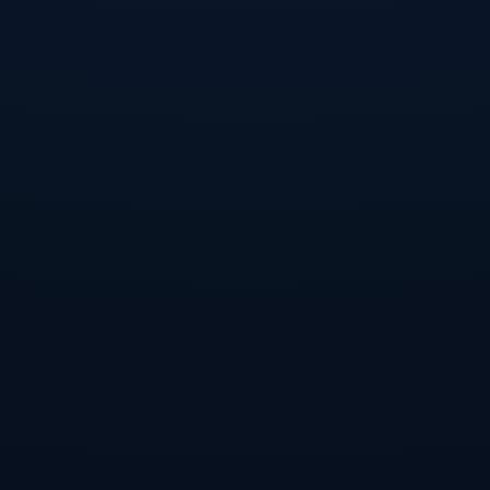
注意检查页面是否是自适应移动端布局，文字和按钮是否清晰可
读，排除仿站或劣质镜像
通过手机浏览器访问的优势是无需占用存储空间，也避免多装应用
导致混淆；不足在于推送功能有限，无法在锁屏状态立即收到进球
提示，需要用户主动刷新。
手机应用查询比分的使用场景
频繁看球的用户更适合使用正规手机应用进行比分和赛果查询。
2026世界杯期间，主流体育平台会在应用内单独设置“世界杯即时比
分入口”，与常规联赛入口区分开来。
使用手机应用时，可以从以下角度判断入口是否正确：
应用首页是否在显著位置展示“2026世界杯”频道标签
在频道内是否有独立的“即时比分”和“赛果”两个分区，名称清晰、图
标区别明显