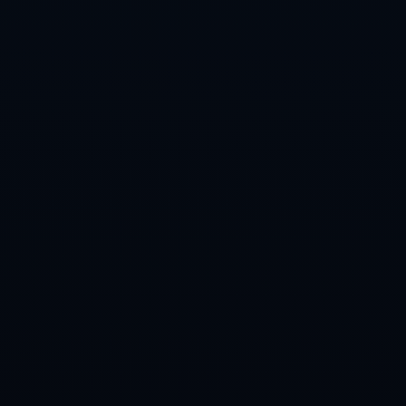
误
进入即时比分入口后，是否能无登录查看基础比分数据，正常平台
不会强制一开始就要求提交敏感信息
手机端安装应用时是否来自正规应用商店，版本信息和开发者名称
是否清晰一致
在任何情况下，查询2026世界杯即时比分和赛果都不需要提供银行
账户密码、支付验证码等敏感信息，也不应被要求安装来历不明的
“插件”或“更新工具”。只要把握入口地址、频道名称、比赛状态标识
这三个关键点，就能明显降低弄错入口或看错赛果的风险。