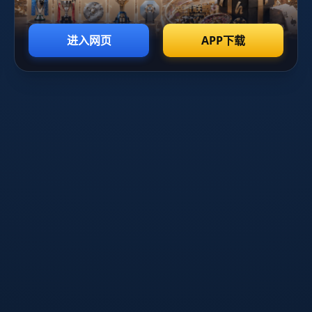
加墨世界杯手机APP网站推荐，入口变化与下载入口
2026-07-07T01:29:08+08:00
推荐与使用场景解析
机APP和网站获取赛程、购票、直播和资讯。用户最关心的是：有哪些可
在直播、数据、社区等功能之间做取舍，并随时关注入口更新，避免因地