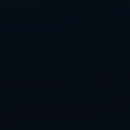
异常或浏览器安全警告，应立即停止安装。
”。