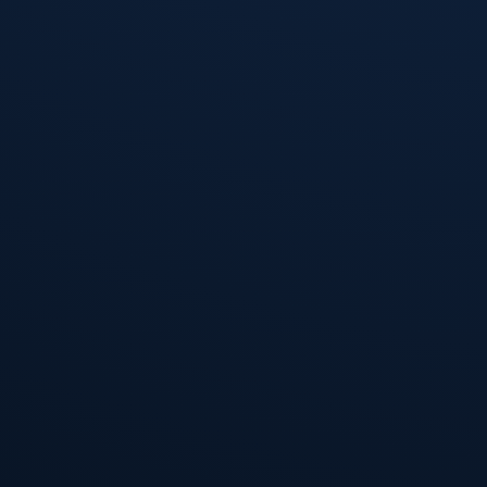
搜索“美加墨世界杯手机APP网站推荐，入口变化与下载入口参
多，想要一份清晰的参考方案。下文将围绕这些场景，分别从推
权威与常用的美加墨世界杯AP
围绕美加墨世界杯，手机APP和网站大致可以分成几类：官方
官方与赛事组织相关入口
官方入口是观看美加墨世界杯信息的根基，通常包括国际足联及