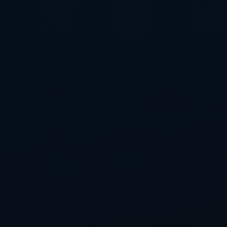
误以为“频道消失”，而是入口位置改变。
因有助于快速判断新入口是否可靠。
才能看到；某些网站则会根据IP地址自动跳转到本地版域名。出现
版”或“破解版”。
口或提示下载新版本。网站端也可能对URL结构做调整，例如：