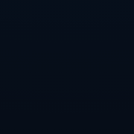
，因此入口在导航、栏目名称上可能有变化，需要用户留意更新提示，不要
原因与识别方式
困惑的问题之一。入口变化往往与版权、区域政策、技术调整有关，了解原
路径”会分区域列出。某些APP可能只在特定国家应用商店上架，换区后
APP或网站，再根据说明下载或更换入口，不要从未知来源安装所谓的“解锁
版本更新，甚至发布全新APP。这种情况下，旧APP可能仅提供跳转入